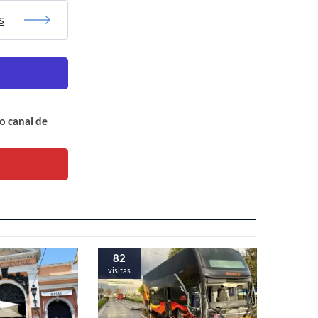
s
o canal de
82
visitas