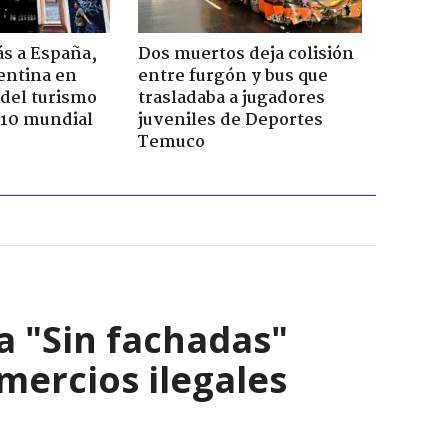
ás a España,
Dos muertos deja colisión
entina en
entre furgón y bus que
del turismo
trasladaba a jugadores
p 10 mundial
juveniles de Deportes
Temuco
a "Sin fachadas"
ercios ilegales