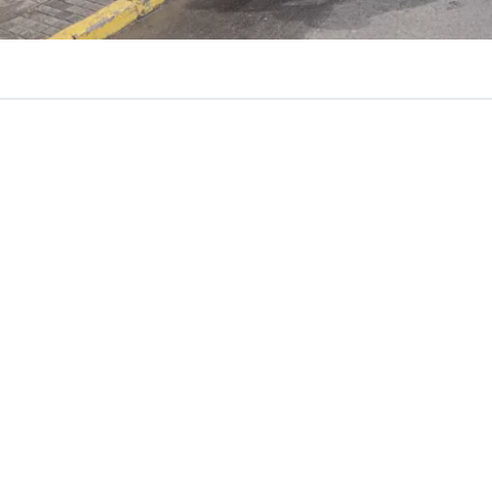
VER RESUMEN
ves, se realizó la presentación de la plataforma
“Sin Fac
ue permite a ciudadanos y fiscalizadores municipales
d
ónima
establecimientos con sospecha de funcionamiento 
o, las denuncias que se presenten serán derivadas direct
puestos Internos para su análisis y fiscalización. El presi
al de Comercio, José Pakomio, explicó que dicha plata
 web y a día de hoy
cuenta con más de 200 denuncias
.