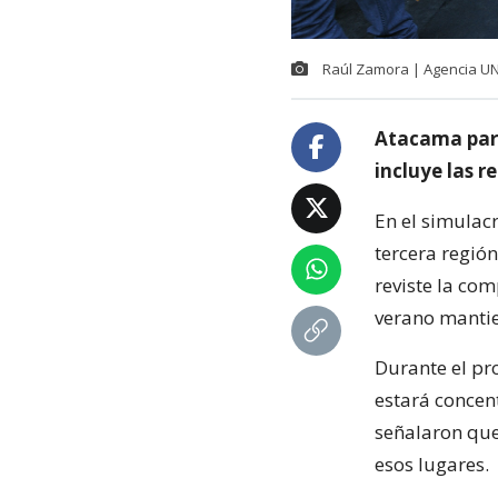
Raúl Zamora | Agencia U
Atacama parti
incluye las 
En el simulac
tercera regió
reviste la co
verano mantie
Durante el pro
estará concen
señalaron que
esos lugares.