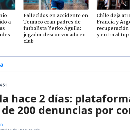
nio
Fallecidos en accidente en
Chile deja atr
ido a
Temuco eran padres de
Francia y Arg
ras
futbolista Yerko Águila:
recuperación 
ndes
jugador desconvocado en
y entra al to
club
ia
4:51
a hace 2 días: plataform
de 200 denuncias por com
ón