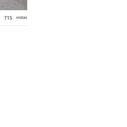
715
visitas
hadas”
,
enunciar
irregular.
amente al
dente de la
forma está