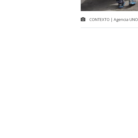
CONTEXTO | Agencia UNO
El pasado jue
herramienta q
de forma an
En ese sentid
Servicio de Im
Cámara Nacion
alojada en su