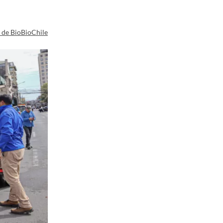
a de BioBioChile