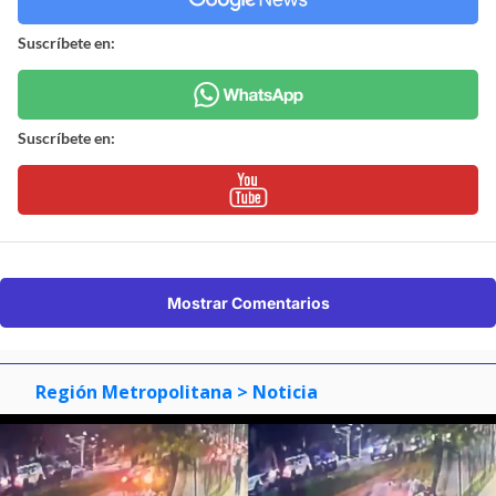
Suscríbete en:
Suscríbete en:
Mostrar Comentarios
Región Metropolitana
> Noticia