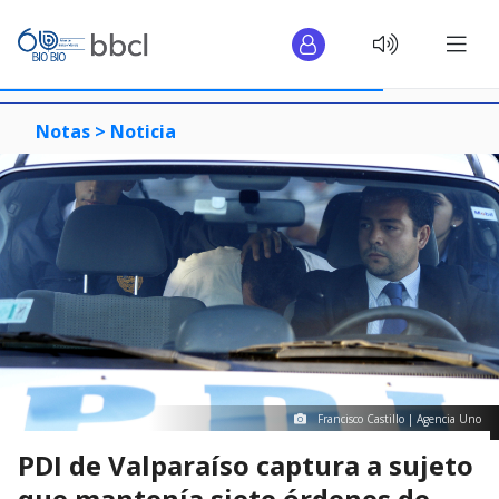
Notas >
Noticia
Francisco Castillo | Agencia Uno
PDI de Valparaíso captura a sujeto
que mantenía siete órdenes de