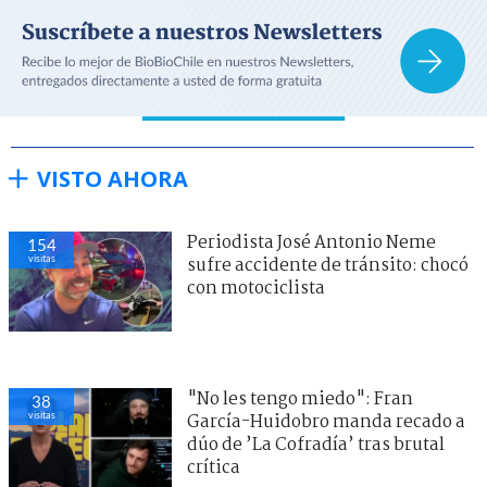
VISTO AHORA
Periodista José Antonio Neme
154
visitas
sufre accidente de tránsito: chocó
con motociclista
"No les tengo miedo": Fran
38
visitas
García-Huidobro manda recado a
dúo de ’La Cofradía’ tras brutal
crítica