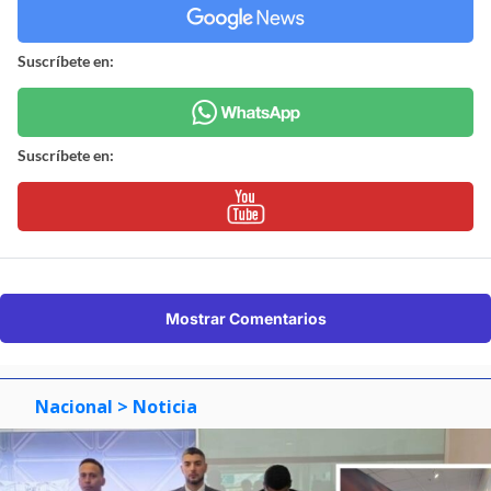
Suscríbete en:
Suscríbete en:
Mostrar Comentarios
Nacional
> Noticia