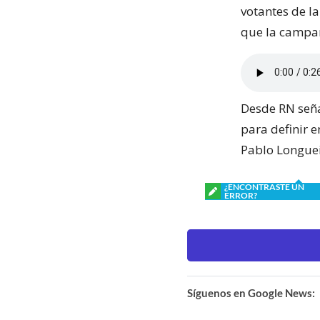
votantes de l
que la campañ
Desde RN seña
para definir 
Pablo Longuei
¿ENCONTRASTE UN
ERROR?
Síguenos en Google News: