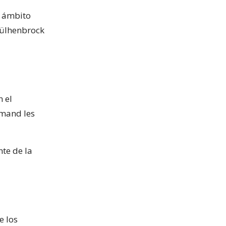
l ámbito
Mülhenbrock
n el
amand les
te de la
e los