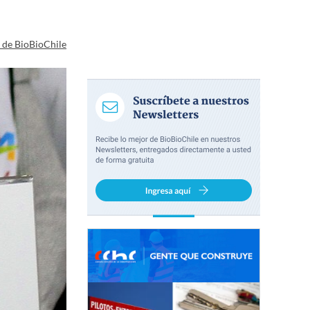
a de BioBioChile