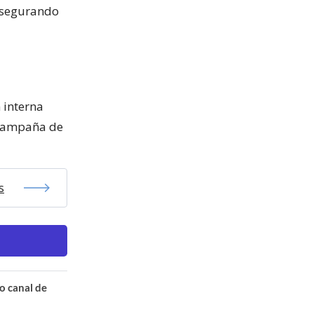
 asegurando
 interna
 campaña de
s
o canal de