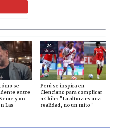
24
visitas
 cómo se
Perú se inspira en
cidente entre
Cienciano para complicar
 Neme y un
a Chile: "La altura es una
en Las
realidad, no un mito"