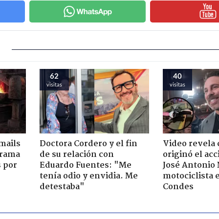
62
40
visitas
visitas
mails
Doctora Cordero y el fin
Video revela
 trama
de su relación con
originó el ac
s por
Eduardo Fuentes: "Me
José Antonio
tenía odio y envidia. Me
motociclista 
detestaba"
Condes