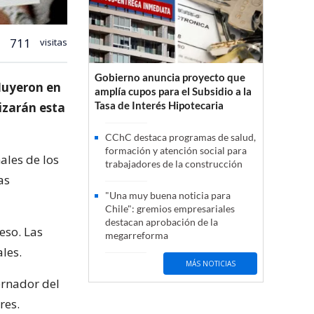
711
visitas
Gobierno anuncia proyecto que
fluyeron en
amplía cupos para el Subsidio a la
Tasa de Interés Hipotecaria
izarán esta
CChC destaca programas de salud,
formación y atención social para
nales de los
trabajadores de la construcción
as
"Una muy buena noticia para
Chile": gremios empresariales
destacan aprobación de la
eso. Las
megarreforma
ales.
MÁS NOTICIAS
ernador del
res.