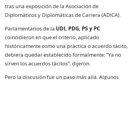
tras una exposición de la Asociación de
Diplomáticos y Diplomáticas de Carrera (ADICA).
Parlamentarios de la
UDI, PDG, PS y PC
coincidieron en que el criterio, aplicado
históricamente como una práctica o acuerdo tácito,
debiera quedar establecido formalmente: “Ya no
sirven los acuerdos tácitos”, dijeron.
Pero la discusión fue un paso más allá. Algunos
integrantes de la instancia plantearon que no basta
con limitar los nombramientos políticos, sino que
quienes ocupen esas embajadas también deberían
cumplir requisitos mínimos para representar al
país.
Nombramiento de embajadores