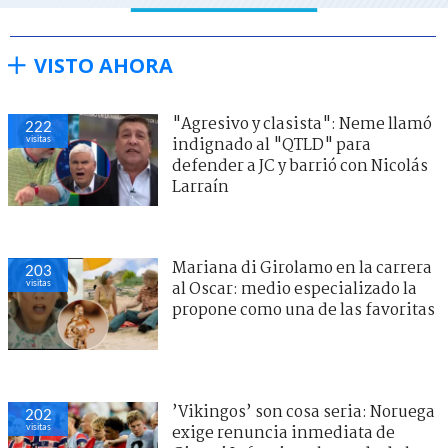
VISTO AHORA
"Agresivo y clasista": Neme llamó
222
visitas
indignado al "QTLD" para
defender a JC y barrió con Nicolás
Larraín
Mariana di Girolamo en la carrera
203
visitas
al Oscar: medio especializado la
propone como una de las favoritas
’Vikingos’ son cosa seria: Noruega
202
visitas
exige renuncia inmediata de