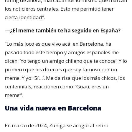
“Lo más loco es que vivo acá, en Barcelona, ha
pasado todo este tiempo y amigos españoles me
dicen: ‘Yo tengo un amigo chileno que te conoce’. Y lo
primero que les dicen es que soy famoso por un
meme. Y yo: ‘Sí…’. Me da risa que los más chicos, los
centennials, reaccionen como: ‘Guau, eres un
meme’”.
Una vida nueva en Barcelona
En marzo de 2024, Zúñiga se acogió al retiro
voluntario de Chilevisión, luego de sentirse poco
valorado y concluir que ya no tenía posibilidades de
seguir creciendo dentro del canal. Después viajó a
Madrid para estudiar un máster en marketing
digital. Al terminarlo, decidió quedarse otro año en