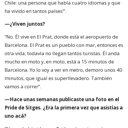
Barcelona. El Prat es un pueblo con mar, entonces es
otra vida; todavía no llegan tantos turistas. Él anda
mucho en moto y, en moto, está a 15 minutos de
Barcelona. Yo lo voy a ver en metro, demoro unos 40
minutos, que igual es superllevadero. También
vamos a correr”.
—Hace unas semanas publicaste una foto en el
Pride de Sitges. ¿Era la primera vez que asistías a
uno acá?
“Nunca había ido a un Pride acá y estuvo súper
bien”.
—¿Qué tenía de distinto el de Sitges?
“Es un Pride para mayores de 40; va mucha gente de