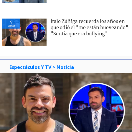
Espectáculos Y TV
> Noticia
FOTOS | Ignacio Molina De los Reyes
Ítalo Zúñiga recuerda los años en
que odió el "me están hueveando":
"Sentía que era bullying"