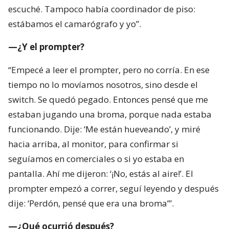
tiempo no lo movíamos nosotros, sino desde el
switch. Se quedó pegado. Entonces pensé que me
estaban jugando una broma, porque nada estaba
funcionando. Dije: ‘Me están hueveando’, y miré
hacia arriba, al monitor, para confirmar si
seguíamos en comerciales o si yo estaba en
pantalla. Ahí me dijeron: ‘¡No, estás al aire!’. El
prompter empezó a correr, seguí leyendo y después
dije: ‘Perdón, pensé que era una broma’”.
—¿Qué ocurrió después?
“Fue muy loco porque esta era la última nota que
presentábamos, una nota de Bachelet, además, una
nota política. Termina el noticiero y el camarógrafo
me dice: ‘Tu video está en Twitter. Lo compartió