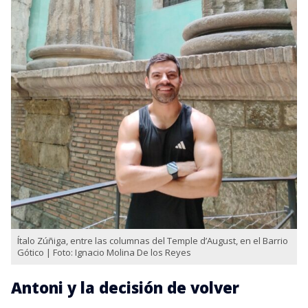
Ítalo Zúñiga, entre las columnas del Temple d’August, en el Barrio
Gótico | Foto: Ignacio Molina De los Reyes
Antoni y la decisión de volver
En Barcelona, Zúñiga comenzó una relación con
Antoni, un farmacéutico catalán al que conoció por
Tinder. Actualmente trabaja como gestor de
proyectos en el Instituto de Salud Global de