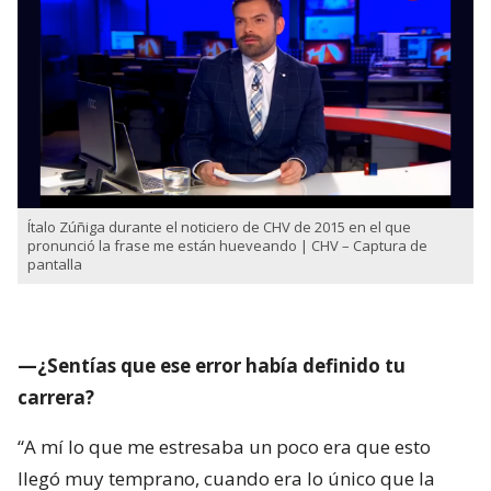
Ítalo Zúñiga durante el noticiero de CHV de 2015 en el que
pronunció la frase me están hueveando | CHV – Captura de
pantalla
—¿Sentías que ese error había definido tu
carrera?
“A mí lo que me estresaba un poco era que esto
llegó muy temprano, cuando era lo único que la
gente conocía de mí. Habría sido distinto si ya
hubiese sido famoso, me hubieran conocido por
leer noticias y después me hubiese pasado esto.
Pero tuve que hacerlo al revés: demostrar
constantemente que no era estúpido ni incapaz”.