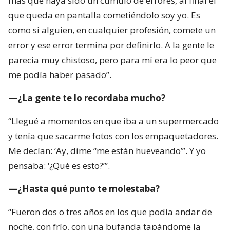
me podía haber pasado”.
—¿La gente te lo recordaba mucho?
“Llegué a momentos en que iba a un supermercado
y tenía que sacarme fotos con los empaquetadores.
Me decían: ‘Ay, dime “me están hueveando”’. Y yo
pensaba: ‘¿Qué es esto?’”.
—¿Hasta qué punto te molestaba?
“Fueron dos o tres años en los que podía andar de
noche, con frío, con una bufanda tapándome la
boca y un gorro, y alguien pasaba en bicicleta y me
gritaba: ‘¡Me están hueveando!’. Sentía que era
bullying”.
—¿Cómo reaccionabas cuando te lo decían en un