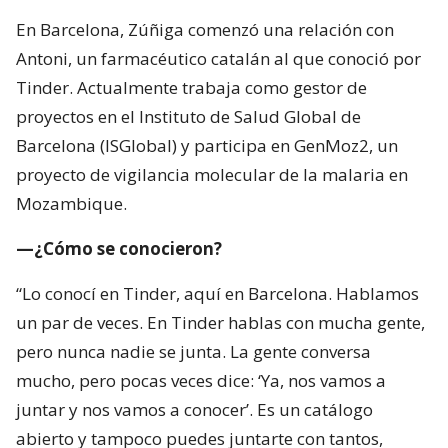
Barcelona (ISGlobal) y participa en GenMoz2, un
proyecto de vigilancia molecular de la malaria en
Mozambique.
—¿Cómo se conocieron?
“Lo conocí en Tinder, aquí en Barcelona. Hablamos
un par de veces. En Tinder hablas con mucha gente,
pero nunca nadie se junta. La gente conversa
mucho, pero pocas veces dice: ‘Ya, nos vamos a
juntar y nos vamos a conocer’. Es un catálogo
abierto y tampoco puedes juntarte con tantos,
entonces me imagino que vas decidiendo con quién.
A mí me entretenía hablar con gente, la verdad.
Tampoco tenía la expectativa de conocer a nadie ni
nada. Y él me dijo: ‘¿Te quieres juntar en la tarde?’. Y
yo dije: ‘Bueno, no estoy haciendo nada’. Y ahí lo