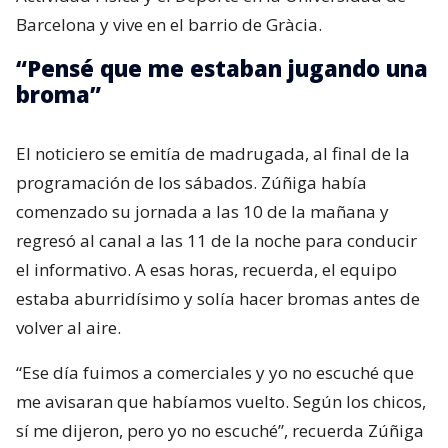
El noticiero se emitía de madrugada, al final de la
programación de los sábados. Zúñiga había
comenzado su jornada a las 10 de la mañana y
regresó al canal a las 11 de la noche para conducir
el informativo. A esas horas, recuerda, el equipo
estaba aburridísimo y solía hacer bromas antes de
volver al aire.
“Ese día fuimos a comerciales y yo no escuché que
me avisaran que habíamos vuelto. Según los chicos,
sí me dijeron, pero yo no escuché”, recuerda Zúñiga
en entrevista con BioBioChile.
“Hacíamos esta coreografía de estar en el
computador mientras entraba la cámara y, cuando
te avisaban, mirabas a la cámara frontal. Era como
si el periodista estuviera trabajando antes de volver