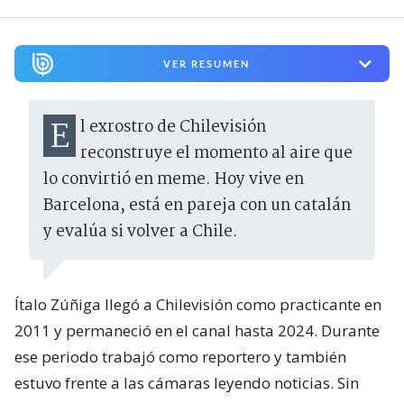
El exrostro de Chilevisión
reconstruye el momento al aire que
lo convirtió en meme. Hoy vive en
Barcelona, está en pareja con un catalán
y evalúa si volver a Chile.
Ítalo Zúñiga llegó a Chilevisión como practicante en
2011 y permaneció en el canal hasta 2024. Durante
ese periodo trabajó como reportero y también
estuvo frente a las cámaras leyendo noticias. Sin
embargo, para una parte del público, su rostro
quedó ligado a una frase que pronunció por error
durante un noticiero de trasnoche en 2015: “Me
están hueveando”.
Tenía 27 años y llevaba cuatro en el canal. El video