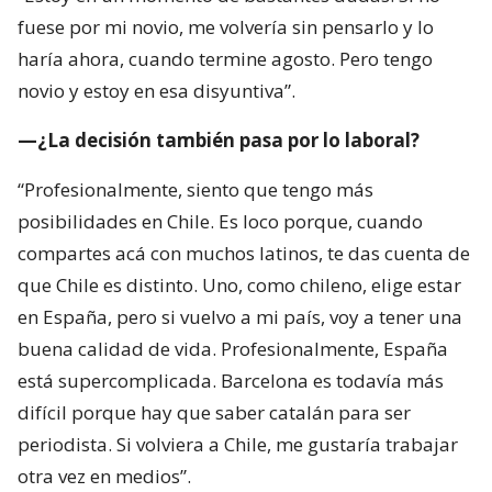
“Profesionalmente, siento que tengo más
posibilidades en Chile. Es loco porque, cuando
compartes acá con muchos latinos, te das cuenta de
que Chile es distinto. Uno, como chileno, elige estar
en España, pero si vuelvo a mi país, voy a tener una
buena calidad de vida. Profesionalmente, España
está supercomplicada. Barcelona es todavía más
difícil porque hay que saber catalán para ser
periodista. Si volviera a Chile, me gustaría trabajar
otra vez en medios”.
—Cuando te fuiste de Chile, ¿tenías claro que
querías volver a los medios?
“Cuando me fui, no tenía tan claro si quería volver a
los medios. Decía: ‘No sé si quiero volver a esta vida’.