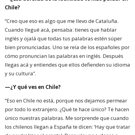
bien pronunciadas. Uno se reía de los españoles por
cómo pronuncian las palabras en inglés. Después
llegas acá y entiendes que ellos defienden su idioma
y su cultura”.
—¿Y qué ves en Chile?
“Eso en Chile no está, porque nos dejamos permear
por todo lo extranjero. ¿Qué te hace único? Te hacen
único nuestras palabras. Me sorprende que cuando
los chilenos llegan a España te dicen: ‘Hay que tratar
de neutralizar el acento’. Después vas a clases o
compartes con argentinos y ellos no neutralizan
nada. Los chilenos tenemos esa sensación de que
nos tenemos que adaptar, mientras el resto llega y
muestra su acento y su identidad”.