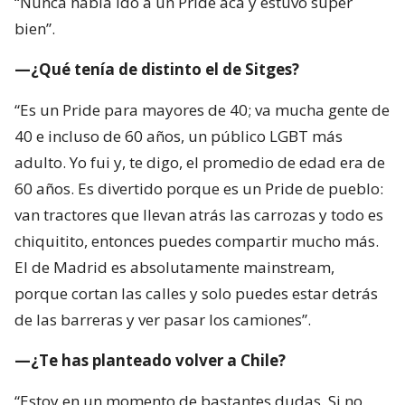
40 e incluso de 60 años, un público LGBT más
adulto. Yo fui y, te digo, el promedio de edad era de
60 años. Es divertido porque es un Pride de pueblo:
van tractores que llevan atrás las carrozas y todo es
chiquitito, entonces puedes compartir mucho más.
El de Madrid es absolutamente mainstream,
porque cortan las calles y solo puedes estar detrás
de las barreras y ver pasar los camiones”.
—¿Te has planteado volver a Chile?
“Estoy en un momento de bastantes dudas. Si no
fuese por mi novio, me volvería sin pensarlo y lo
haría ahora, cuando termine agosto. Pero tengo
novio y estoy en esa disyuntiva”.
—¿La decisión también pasa por lo laboral?