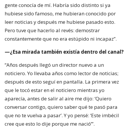
—¿Esa mirada también existía dentro del canal?
“Años después llegó un director nuevo a un
noticiero. Yo llevaba años como lector de noticias;
después de esto seguí en pantalla. La primera vez
que le tocó estar en el noticiero mientras yo
aparecía, antes de salir al aire me dijo: ‘Quiero
conversar contigo, quiero saber qué te pasó para
que no te vuelva a pasar’. Y yo pensé: ‘Este imbécil
cree que esto lo dije porque me nació’”.
—¿Qué relación tienes hoy con el meme?
“Me da risa que la gente use el meme en momentos
que les parecen indignantes, cuando dicen: ‘Esto no
puede ser verdad’. Creo que a los pocos meses me