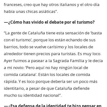
con el turismo’, porque los están echando de sus
barrios, todo se vuelve carísimo y los locales de
alrededor tienen precios para turistas. Es muy loco.
Ayer fuimos a pasear a la Sagrada Família y le decía
a mi novio: ‘Pero aquí no hay ningún local de
comida catalana’. Están los locales de comida
rápida. Y es loco porque debería ser un poco más
identitario, a pesar de que Cataluña defiende
mucho su identidad nacional”.
—¿Esa defensa de la identidad te hizo pensar en
Chile?
“Creo que eso es algo que me llevo de Cataluña.
Cuando llegué acá, pensaba: tienes que hablar
inglés y ojalá que todas tus palabras estén súper