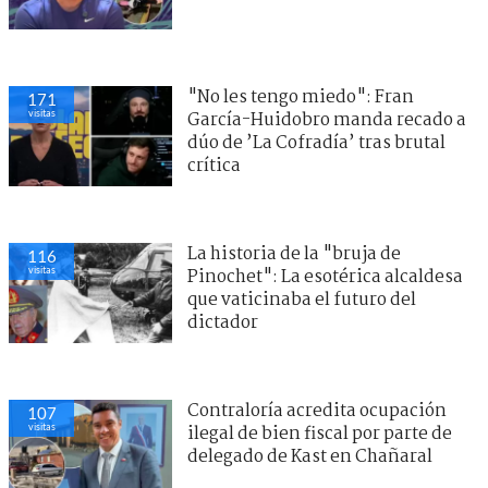
"No les tengo miedo": Fran
175
visitas
García-Huidobro manda recado a
dúo de ’La Cofradía’ tras brutal
crítica
Contraloría acredita ocupación
118
visitas
ilegal de bien fiscal por parte de
delegado de Kast en Chañaral
Ítalo Zúñiga recuerda los años en
83
visitas
que odió el "me están hueveando":
"Sentía que era bullying"