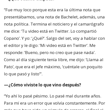
Copano’. Y yo: ‘¿Qué?’. Salgo del set, voy a hablar con
el editor y le digo: ‘Mi video está en Twitter’. Me
responde: ‘Bueno, pero no creo que pase nada’.
Como al día siguiente tenía libre, me dijo: ‘Llama al
Pato’, que era el jefe máximo, ‘cuéntale un poquito
lo que pasó y listo’”.
—¿Cómo viviste lo que vino después?
“Yo ahí lo pasé pésimo. Lo pasé mal durante años.
Para mí era un error que volvía constantemente. Por
más que haya sido un cúmulo de errores, al final el
que queda en pantalla cometiéndolo soy yo. Es
como si alguien, en cualquier profesión, comete un
error y ese error termina por definirlo. A la gente le
parecía muy chistoso, pero para mí era lo peor que