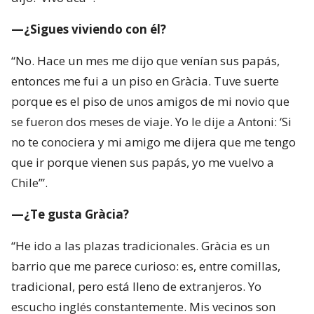
porque es el piso de unos amigos de mi novio que
se fueron dos meses de viaje. Yo le dije a Antoni: ‘Si
no te conociera y mi amigo me dijera que me tengo
que ir porque vienen sus papás, yo me vuelvo a
Chile’”.
—¿Te gusta Gràcia?
“He ido a las plazas tradicionales. Gràcia es un
barrio que me parece curioso: es, entre comillas,
tradicional, pero está lleno de extranjeros. Yo
escucho inglés constantemente. Mis vecinos son
franceses, creo que hay otros italianos y el otro día
había unas chicas asiáticas”.
—¿Cómo has vivido el debate por el turismo?
“La gente de Cataluña tiene esta sensación de ‘basta