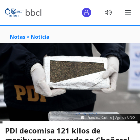
Notas >
Noticia
Francisco Castillo | Agencia UNO
PDI decomisa 121 kilos de
marihuana prensada en Chañaral