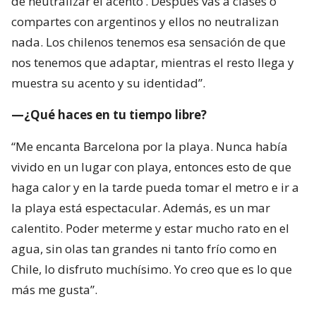
—¿Qué haces en tu tiempo libre?
“Me encanta Barcelona por la playa. Nunca había
vivido en un lugar con playa, entonces esto de que
haga calor y en la tarde pueda tomar el metro e ir a
la playa está espectacular. Además, es un mar
calentito. Poder meterme y estar mucho rato en el
agua, sin olas tan grandes ni tanto frío como en
Chile, lo disfruto muchísimo. Yo creo que es lo que
más me gusta”.
—¿También has recorrido otros lugares?
“También aprovecho de conocer la Cataluña más
profunda y visitar distintos lugares. Ahora estuve en
la Costa Brava, en Palamós. Hice la ruta a pie por las
calas y llegué a playas entre rocas, cada una con