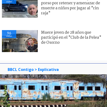
visitas
preso por retener y amenazar de
muerte a niños por jugar al "rin
raja"
Muere joven de 28 años que
96
visitas
participó en el "Club de la Pelea"
de Osorno
BBCL Contigo
> Explicativa