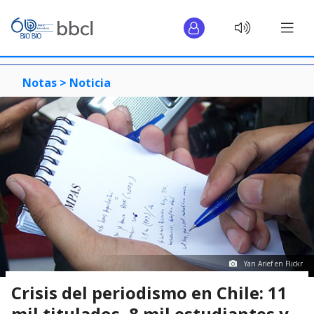
Notas >
Noticia
Yan Arief en Flickr
Crisis del periodismo en Chile: 11
mil titulados, 8 mil estudiantes y