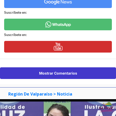
Suscríbete en:
Suscríbete en:
Mostrar Comentarios
Región De Valparaíso
> Noticia