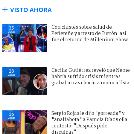
VISTO AHORA
Con chistes sobre salud de
35
visitas
Peñeteñe y arresto de Turrón: así
fue el retorno de Millenium Show
Cecilia Gutiérrez reveló que Neme
28
visitas
habría sufrido crisis mientras
grababa tras chocar a motociclista
Sergio Rojas le dijo "gorreada" y
16
visitas
"analfabeta" a Pamela Díaz y ella
contestó: "Después pide
disculpas"