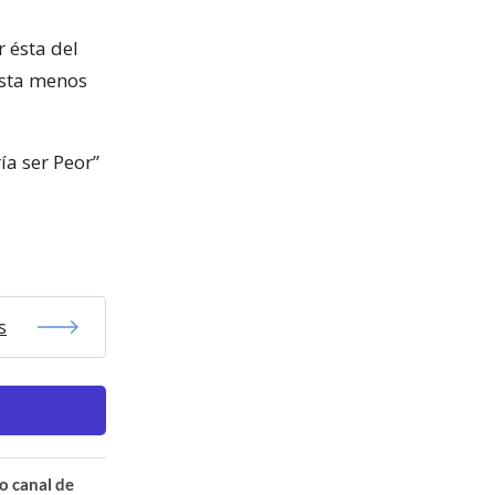
r ésta del
esta menos
ía ser Peor”
s
o canal de