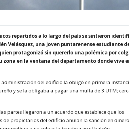
cos repartidos a lo largo del país se sintieron identi
elén Velásquez, una joven puntarenense estudiante d
quien protagonizó sin quererlo una polémica por colg
u zona en la ventana del departamento donde vive e
 administración del edificio la obligó en primera instanc
reño y se la obligaba a pagar una multa de 3 UTM; cerc
las partes llegaron a un acuerdo que establece que los
 de propietarios del edificio anulan la sanción en diner
omprometiera a no colgar la bandera en el balcón.