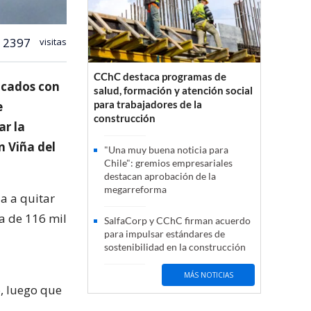
2397
visitas
CChC destaca programas de
ficados con
salud, formación y atención social
para trabajadores de la
e
construcción
ar la
n Viña del
"Una muy buena noticia para
Chile": gremios empresariales
destacan aprobación de la
megarreforma
ia a quitar
a de 116 mil
SalfaCorp y CChC firman acuerdo
para impulsar estándares de
sostenibilidad en la construcción
MÁS NOTICIAS
o, luego que