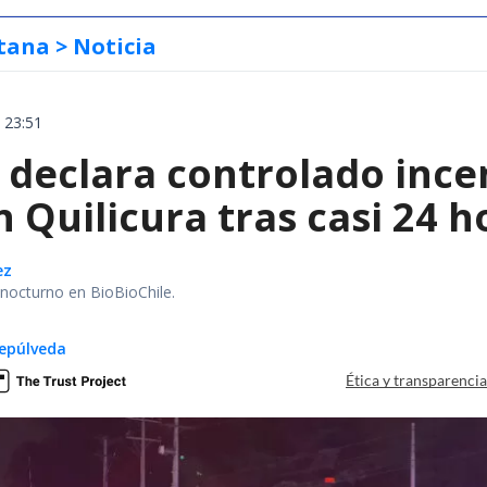
tana
> Noticia
 23:51
declara controlado ince
 Quilicura tras casi 24 
ez
r nocturno en BioBioChile.
epúlveda
Ética y transparenci