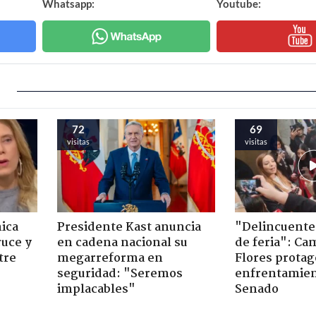
Whatsapp:
Youtube:
72
69
visitas
visitas
ica
Presidente Kast anuncia
"Delincuente
ruce y
en cadena nacional su
de feria": Cam
tre
megarreforma en
Flores prota
seguridad: "Seremos
enfrentamien
implacables"
Senado