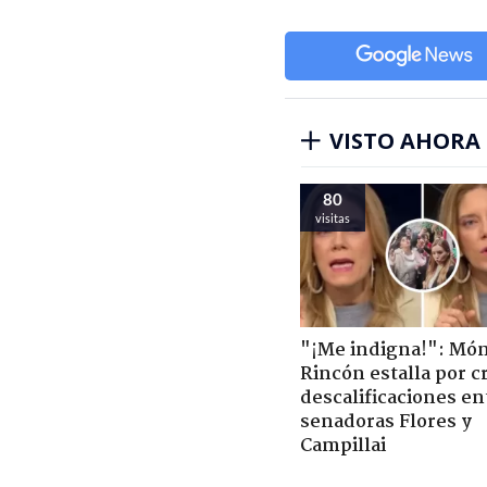
VISTO AHORA
80
visitas
"¡Me indigna!": Món
Rincón estalla por c
descalificaciones en
senadoras Flores y
Campillai