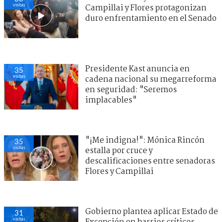
visitas
Campillai y Flores protagonizan
duro enfrentamiento en el Senado
Presidente Kast anuncia en
35
visitas
cadena nacional su megarreforma
en seguridad: "Seremos
implacables"
"¡Me indigna!": Mónica Rincón
35
visitas
estalla por cruce y
descalificaciones entre senadoras
Flores y Campillai
Gobierno plantea aplicar Estado de
31
visitas