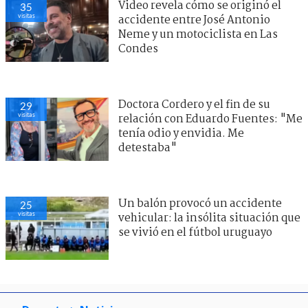
Video revela cómo se originó el
35
visitas
accidente entre José Antonio
Neme y un motociclista en Las
Condes
Doctora Cordero y el fin de su
29
visitas
relación con Eduardo Fuentes: "Me
tenía odio y envidia. Me
detestaba"
Un balón provocó un accidente
25
visitas
vehicular: la insólita situación que
se vivió en el fútbol uruguayo