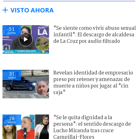
VISTO AHORA
"Se siente como vivir abuso sexual
51
visitas
infantil": El descargo de alcaldesa
de La Cruz por audio filtrado
Revelan identidad de empresario
31
visitas
preso por retener y amenazar de
muerte a niños por jugar al "rin
raja"
"Se le quita dignidad a la
26
visitas
persona": el sentido descargo de
Lucho Miranda tras cruce
Campillai-Flores