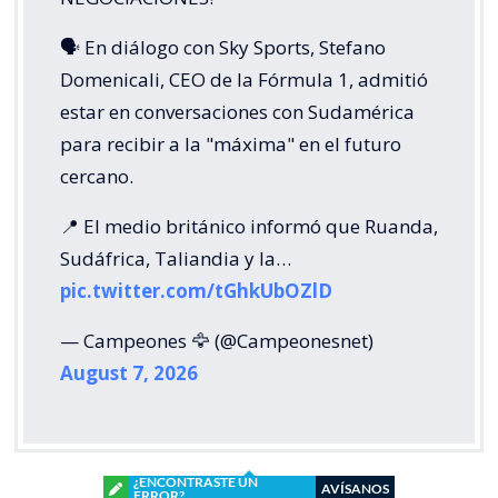
🗣️ En diálogo con Sky Sports, Stefano
Domenicali, CEO de la Fórmula 1, admitió
estar en conversaciones con Sudamérica
para recibir a la "máxima" en el futuro
cercano.
📍 El medio británico informó que Ruanda,
Sudáfrica, Taliandia y la…
pic.twitter.com/tGhkUbOZlD
— Campeones 🦅 (@Campeonesnet)
August 7, 2026
¿ENCONTRASTE UN
AVÍSANOS
ERROR?