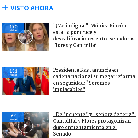
VISTO AHORA
"¡Me indigna!": Mónica Rincón
190
visitas
estalla por cruce y
descalificaciones entre senadoras
Flores y Campillai
Presidente Kast anuncia en
131
visitas
cadena nacional su megarreforma
en seguridad: "Seremos
implacables"
"Delincuente" y "señora de feria":
97
visitas
Campillai y Flores protagonizan
duro enfrentamiento en el
Senado