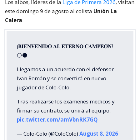
Los albos, líderes de la
Liga de Primera 2026
, visitan
este domingo 9 de agosto al colista
Unión La
Calera
.
¡𝐁𝐈𝐄𝐍𝐕𝐄𝐍𝐈𝐃𝐎 𝐀𝐋 𝐄𝐓𝐄𝐑𝐍𝐎 𝐂𝐀𝐌𝐏𝐄𝐎́𝐍!
⚪⚫
Llegamos a un acuerdo con el defensor
Ivan Román y se convertirá en nuevo
jugador de Colo-Colo.
Tras realizarse los exámenes médicos y
firmar su contrato, se unirá al equipo.
pic.twitter.com/amVbnRK7GQ
— Colo-Colo (@ColoColo)
August 8, 2026