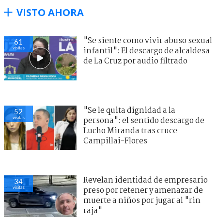
VISTO AHORA
"Se siente como vivir abuso sexual
61
visitas
infantil": El descargo de alcaldesa
de La Cruz por audio filtrado
"Se le quita dignidad a la
52
visitas
persona": el sentido descargo de
Lucho Miranda tras cruce
Campillai-Flores
Revelan identidad de empresario
34
visitas
preso por retener y amenazar de
muerte a niños por jugar al "rin
raja"