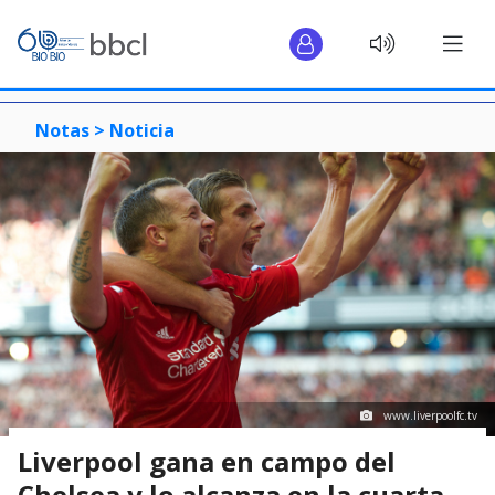
Notas >
Noticia
www.liverpoolfc.tv
Liverpool gana en campo del
Chelsea y lo alcanza en la cuarta