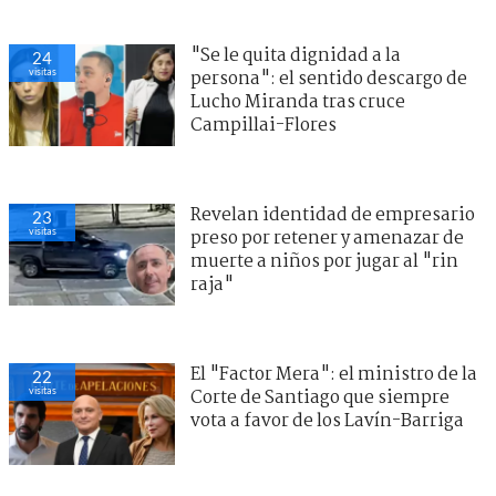
"Se le quita dignidad a la
24
visitas
persona": el sentido descargo de
Lucho Miranda tras cruce
Campillai-Flores
Revelan identidad de empresario
23
visitas
preso por retener y amenazar de
muerte a niños por jugar al "rin
raja"
El "Factor Mera": el ministro de la
22
visitas
Corte de Santiago que siempre
vota a favor de los Lavín-Barriga