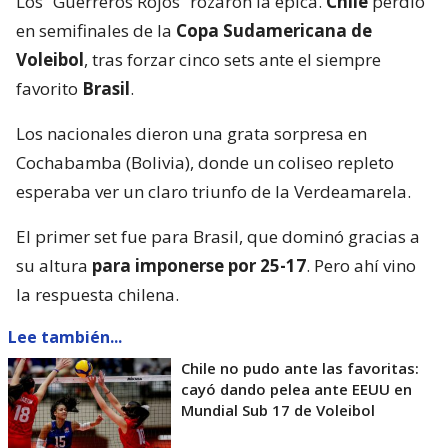
Los “Guerreros Rojos” rozaron la épica.
Chile
perdió
en semifinales de la
Copa Sudamericana de
Voleibol
, tras forzar cinco sets ante el siempre
favorito
Brasil
.
Los nacionales dieron una grata sorpresa en
Cochabamba (Bolivia), donde un coliseo repleto
esperaba ver un claro triunfo de la Verdeamarela.
El primer set fue para Brasil, que dominó gracias a
su altura
para imponerse por 25-17
. Pero ahí vino
la respuesta chilena.
Lee también...
Chile no pudo ante las favoritas:
cayó dando pelea ante EEUU en
Mundial Sub 17 de Voleibol