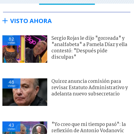
VISTO AHORA
Sergio Rojas le dijo "gorreada" y
82
visitas
"analfabeta" a Pamela Díaz y ella
contestó: "Después pide
disculpas"
Quiroz anuncia comisión para
48
visitas
revisar Estatuto Administrativo y
adelanta nuevo subsecretario
"Yo creo que mi tiempo pasó": la
43
visitas
reflexión de Antonio Vodanovic