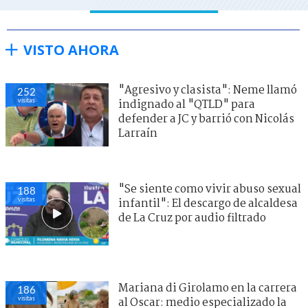
VISTO AHORA
"Agresivo y clasista": Neme llamó
252
visitas
indignado al "QTLD" para
defender a JC y barrió con Nicolás
Larraín
"Se siente como vivir abuso sexual
188
visitas
infantil": El descargo de alcaldesa
de La Cruz por audio filtrado
Mariana di Girolamo en la carrera
186
visitas
al Oscar: medio especializado la