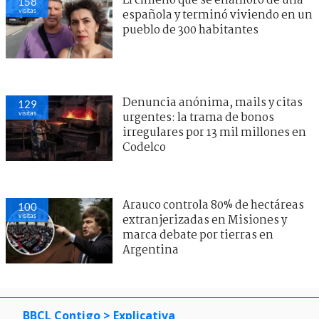
El chileno que se enamoró de una
158
visitas
española y terminó viviendo en un
pueblo de 300 habitantes
Denuncia anónima, mails y citas
129
visitas
urgentes: la trama de bonos
irregulares por 13 mil millones en
Codelco
Arauco controla 80% de hectáreas
100
visitas
extranjerizadas en Misiones y
marca debate por tierras en
Argentina
BBCL Contigo
> Explicativa