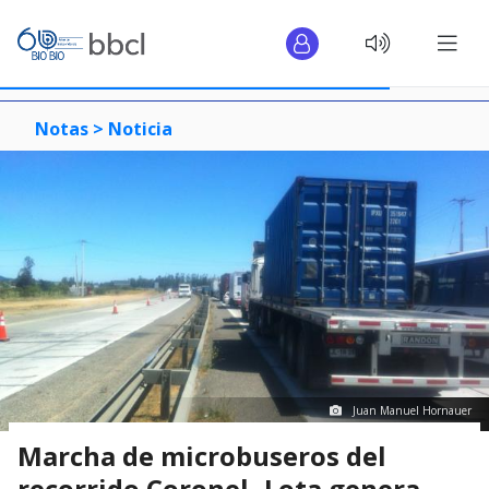
Notas >
Noticia
Juan Manuel Hornauer
Marcha de microbuseros del
recorrido Coronel- Lota genera