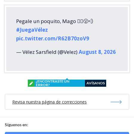
Pegale un poquito, Mago 🧙‍♂️😮‍💨
#JuegaVélez
pic.twitter.com/R62B70zoV9
— Vélez Sarsfield (@Velez)
August 8, 2026
¿ENCONTRASTE UN
AVÍSANOS
ERROR?
Revisa nuestra página de correcciones
Síguenos en: