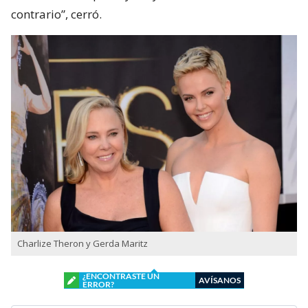
contrario”, cerró.
Charlize Theron y Gerda Maritz
¿ENCONTRASTE UN
AVÍSANOS
ERROR?