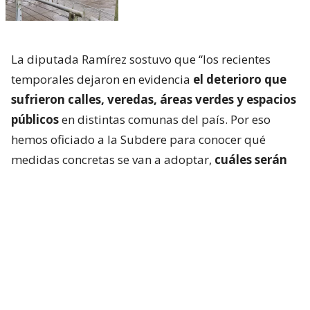
La diputada Ramírez sostuvo que “los recientes
temporales dejaron en evidencia
el deterioro que
sufrieron calles, veredas, áreas verdes y espacios
públicos
en distintas comunas del país. Por eso
hemos oficiado a la Subdere para conocer qué
medidas concretas se van a adoptar,
cuáles serán
los recursos disponibles y cómo se priorizará
la
recuperación de la infraestructura dañada. La
seguridad de las personas no puede seguir
esperando”.
En detalle, se solicita también saber si se levantará
un catastro nacional de afectaciones, cómo y cuáles