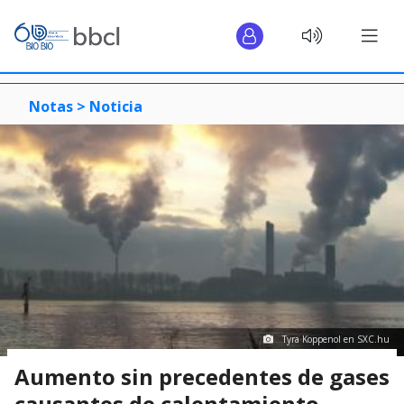
Notas >
Noticia
Tyra Koppenol en SXC.hu
Aumento sin precedentes de gases
causantes de calentamiento