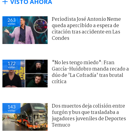
VISTO AHORA
Periodista José Antonio Neme
263
visitas
queda apercibido a espera de
citación tras accidente en Las
Condes
"No les tengo miedo": Fran
172
visitas
García-Huidobro manda recado a
dúo de ’La Cofradía’ tras brutal
crítica
Dos muertos deja colisión entre
143
visitas
furgón y bus que trasladaba a
jugadores juveniles de Deportes
Temuco