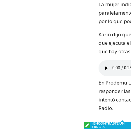
La mujer indi
paralelamente
por lo que pod
Karin dijo qu
que ejecuta e
que hay otras
En Prodemu Lo
responder las
intentó conta
Radio.
¿ENCONTRASTE UN
ERROR?