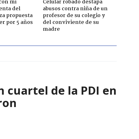
con mi
Celular robado destapa
enta del
abusos contra niña de un
za propuesta
profesor de su colegio y
r por 5 años
del conviviente de su
madre
 cuartel de la PDI en
ron