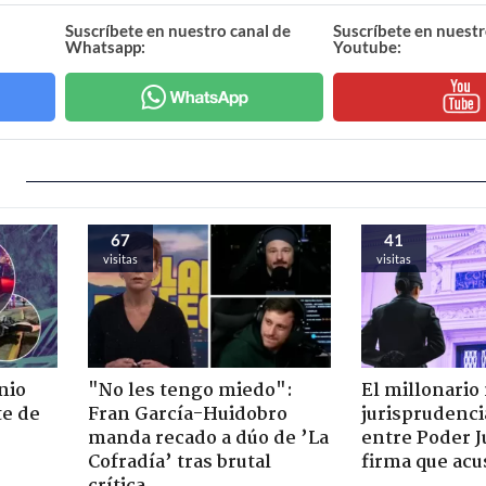
Suscríbete en nuestro canal de
Suscríbete en nuestr
Whatsapp:
Youtube:
67
41
visitas
visitas
nio
"No les tengo miedo":
El millonario
te de
Fran García-Huidobro
jurisprudenci
manda recado a dúo de ’La
entre Poder Ju
Cofradía’ tras brutal
firma que acu