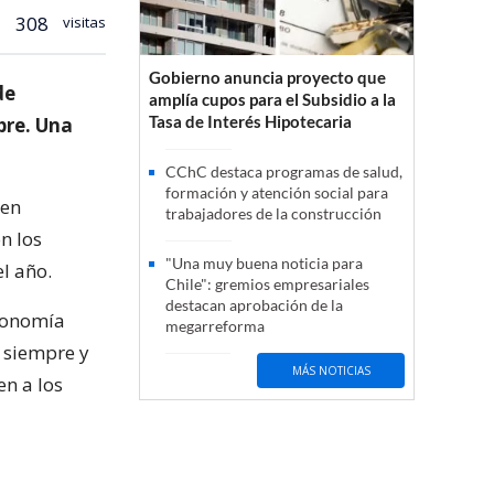
308
visitas
Gobierno anuncia proyecto que
de
amplía cupos para el Subsidio a la
Tasa de Interés Hipotecaria
bre. Una
CChC destaca programas de salud,
formación y atención social para
uen
trabajadores de la construcción
n los
"Una muy buena noticia para
l año.
Chile": gremios empresariales
destacan aprobación de la
economía
megarreforma
, siempre y
MÁS NOTICIAS
en a los