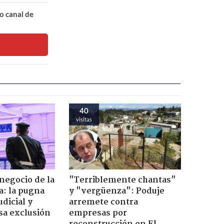
o canal de
40
visitas
 negocio de la
"Terriblemente chantas"
a: la pugna
y "vergüenza": Poduje
dicial y
arremete contra
sa exclusión
empresas por