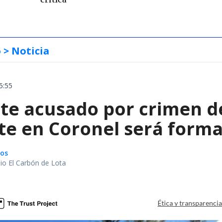
crítica
o
> Noticia
5:55
te acusado por crimen d
te en Coronel será forma
gos
io El Carbón de Lota
a
Ética y transparenci