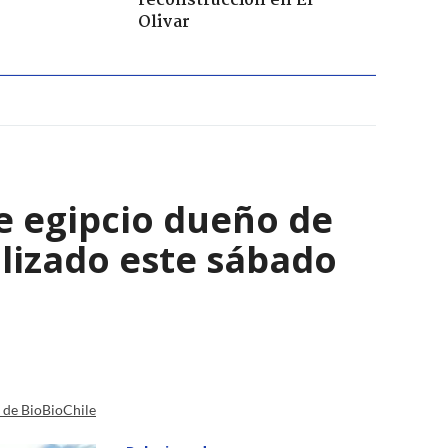
reconstrucción en El
Olivar
e egipcio dueño de
lizado este sábado
a de BioBioChile