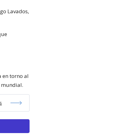
ugo Lavados,
que
 en torno al
 mundial.
s