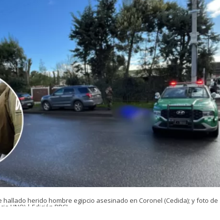
e hallado herido hombre egipcio asesinado en Coronel (Cedida); y foto de
cia UNO) | Edición BBCL