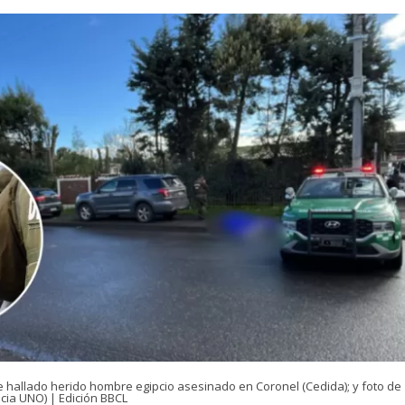
e hallado herido hombre egipcio asesinado en Coronel (Cedida); y foto de
cia UNO) | Edición BBCL