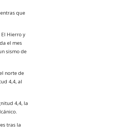
ientras que
 El Hierro y
ada el mes
 un sismo de
l norte de
ud 4,4, al
nitud 4,4, la
cánico.
s tras la