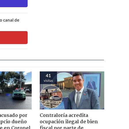
o canal de
41
visitas
acusado por
Contraloría acredita
ipcio dueño
ocupación ilegal de bien
e en Coronel
fiscal por parte de