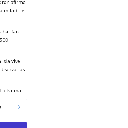
drón afirmó
la mitad de
s habían
.500
isla vive
 observadas
 La Palma.
s