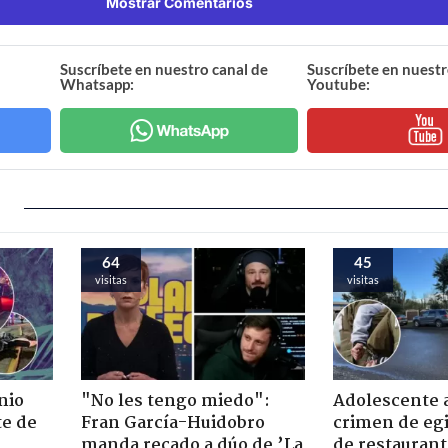
Mostrar Comentarios
Suscríbete en nuestro canal de
Suscríbete en nuestr
Whatsapp:
Youtube:
64
45
visitas
visitas
nio
"No les tengo miedo":
Adolescente 
te de
Fran García-Huidobro
crimen de eg
manda recado a dúo de ’La
de restaurant