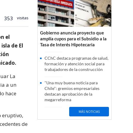
353
visitas
Gobierno anuncia proyecto que
n el
amplía cupos para el Subsidio a la
Tasa de Interés Hipotecaria
isla de El
ción
CChC destaca programas de salud,
nicado.
formación y atención social para
trabajadores de la construcción
cuar La
"Una muy buena noticia para
ia a un
Chile": gremios empresariales
do hace
destacan aprobación de la
megarreforma
MÁS NOTICIAS
 eruptivo,
ocedentes de