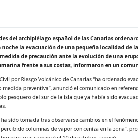
des del archipiélago español de las Canarias ordenaro
 noche la evacuación de una pequeña localidad de la 
medida de precaución ante la evolución de una erup
bmarina frente a sus costas, informaron en un comu
 Civil por Riesgo Volcánico de Canarias “ha ordenado eva
 medida preventiva”, anunció el comunicado en referenc
o pesquero del sur de la isla que ya había sido evacua
as.
n ha sido tomada tras observarse cambios en el fenómeno
 percibido columnas de vapor con ceniza en la zona”, pr
ubmarina que comenzó el 10 de octubre, agregó.