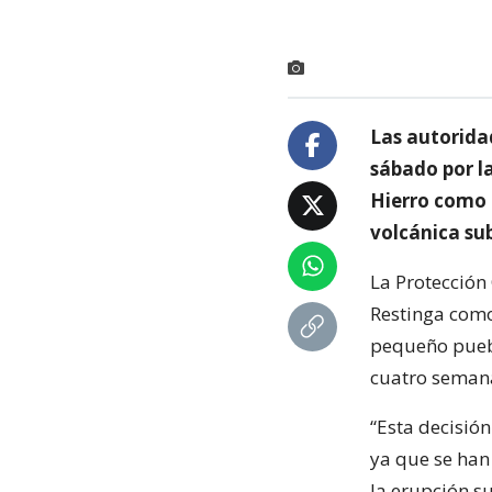
Las autorida
sábado por la
Hierro como 
volcánica su
La Protección
Restinga como
pequeño puebl
cuatro seman
“Esta decisió
ya que se han
la erupción s