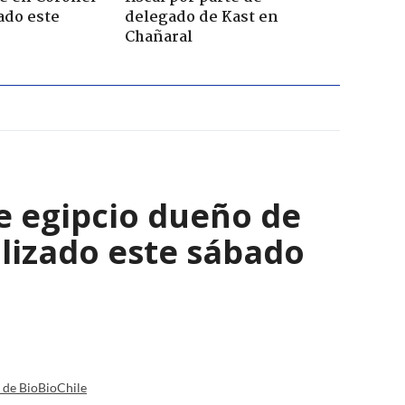
ado este
delegado de Kast en
Chañaral
e egipcio dueño de
lizado este sábado
a de BioBioChile