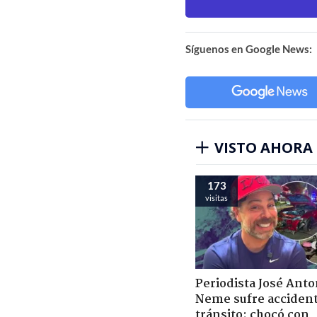
Síguenos en Google News:
VISTO AHORA
173
visitas
Periodista José Anto
Neme sufre acciden
tránsito: chocó con