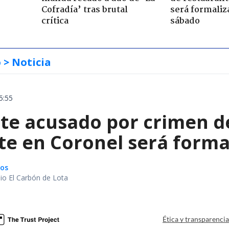
Cofradía’ tras brutal
será formaliz
crítica
sábado
o
> Noticia
5:55
te acusado por crimen d
te en Coronel será forma
gos
io El Carbón de Lota
a
Ética y transparenci