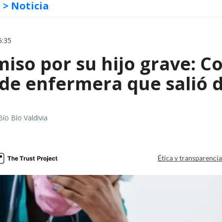
s
> Noticia
5:35
iso por su hijo grave: Co
e enfermera que salió de
Bío Bío Valdivia
a
Ética y transparenci