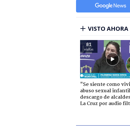
VISTO AHORA
81
visitas
"Se siente como viv
abuso sexual infantil
descargo de alcalde
La Cruz por audio fil