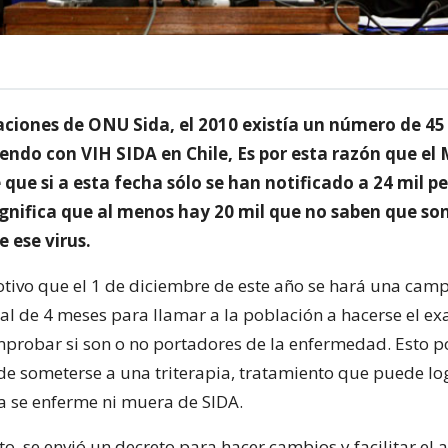
ciones de ONU Sida, el 2010 existía un número de 45
endo con VIH SIDA en Chile, Es por esta razón que el 
 que si a esta fecha sólo se han notificado a 24 mil p
ignifica que al menos hay 20 mil que no saben que so
 ese virus.
otivo que el 1 de diciembre de este año se hará una cam
l de 4 meses para llamar a la población a hacerse el e
omprobar si son o no portadores de la enfermedad. Esto p
e someterse a una triterapia, tratamiento que puede lo
 se enferme ni muera de SIDA.
, se envió un decreto para hacer cambios y facilitar el 