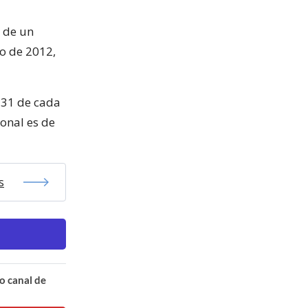
l de un
o de 2012,
e 31 de cada
ional es de
s
o canal de