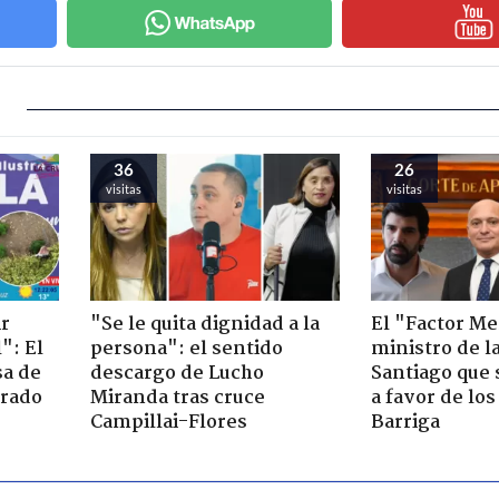
36
26
visitas
visitas
ir
"Se le quita dignidad a la
El "Factor Me
": El
persona": el sentido
ministro de l
sa de
descargo de Lucho
Santiago que
trado
Miranda tras cruce
a favor de lo
Campillai-Flores
Barriga