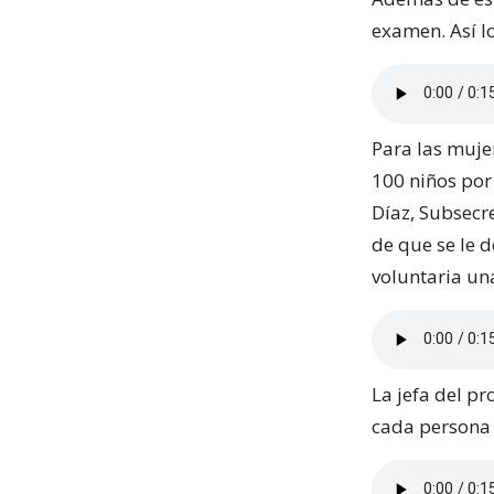
examen. Así lo
Para las muje
100 niños por 
Díaz, Subsecr
de que se le d
voluntaria una
La jefa del p
cada persona a