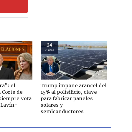
24
visitas
ra": el
Trump impone arancel del
a Corte de
15% al polisilicio, clave
 siempre vota
para fabricar paneles
s Lavín-
solares y
semiconductores