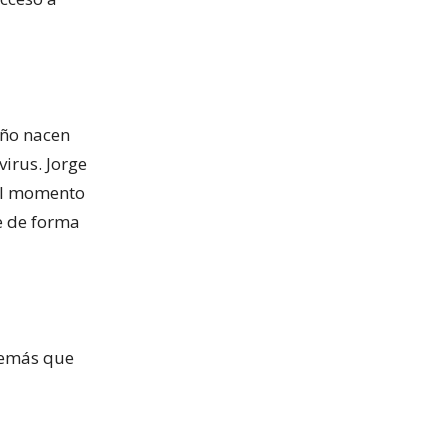
año nacen
virus. Jorge
 al momento
ue de forma
además que