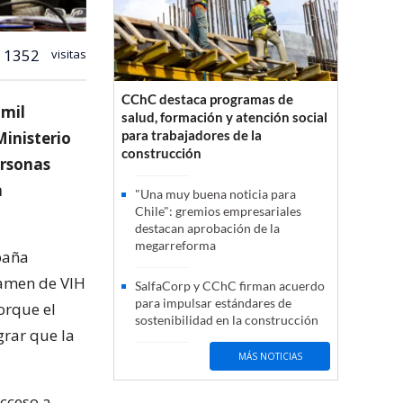
1352
visitas
CChC destaca programas de
 mil
salud, formación y atención social
para trabajadores de la
Ministerio
construcción
ersonas
n
"Una muy buena noticia para
Chile": gremios empresariales
destacan aprobación de la
megarreforma
paña
xamen de VIH
SalfaCorp y CChC firman acuerdo
para impulsar estándares de
orque el
sostenibilidad en la construcción
grar que la
MÁS NOTICIAS
acceso a