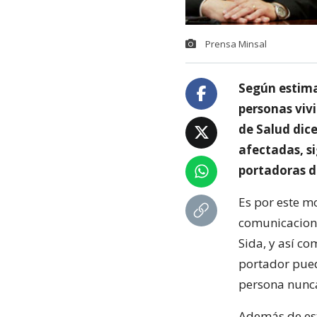
Prensa Minsal
Según estima
personas vivi
de Salud dice
afectadas, s
portadoras de
Es por este m
comunicaciona
Sida, y así c
portador pued
persona nunca
Además de esto