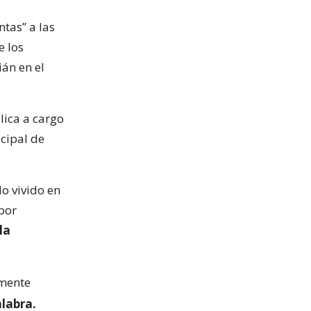
ntas” a las
e los
ián en el
lica a cargo
icipal de
lo vivido en
por
la
emente
alabra.