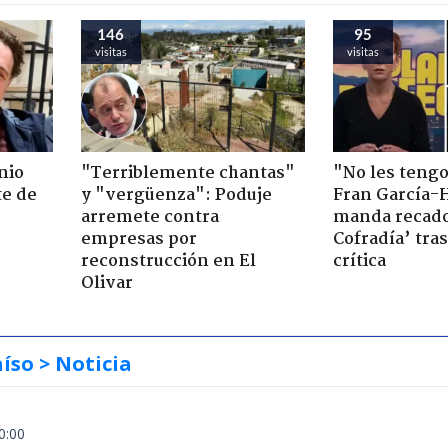
146
95
visitas
visitas
nio
"Terriblemente chantas"
"No les teng
te de
y "vergüenza": Poduje
Fran García-
arremete contra
manda recado
empresas por
Cofradía’ tras
reconstrucción en El
crítica
Olivar
aíso
> Noticia
0:00