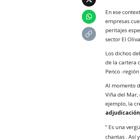
En ese context
empresas cuest
peritajes espe
sector El Oliva
Los dichos de
de la cartera 
Penco -región 
Al momento de 
Viña del Mar,
ejemplo, la c
adjudicación
“
Es una vergü
chantas
. Así