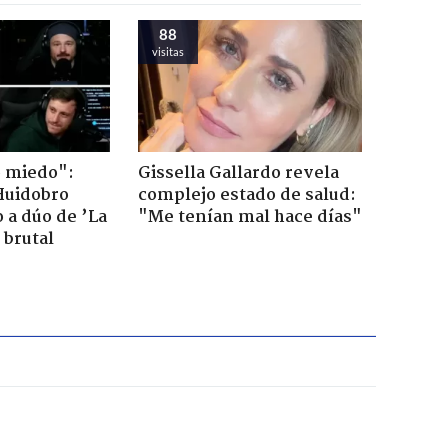
88
visitas
o miedo":
Gissella Gallardo revela
Huidobro
complejo estado de salud:
 a dúo de ’La
"Me tenían mal hace días"
 brutal