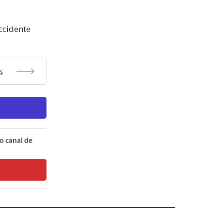
ccidente
s
o canal de