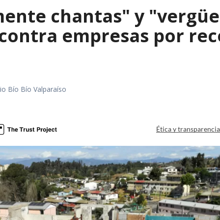
mente chantas" y "vergüe
contra empresas por reco
io Bío Bío Valparaíso
a
Ética y transparenci