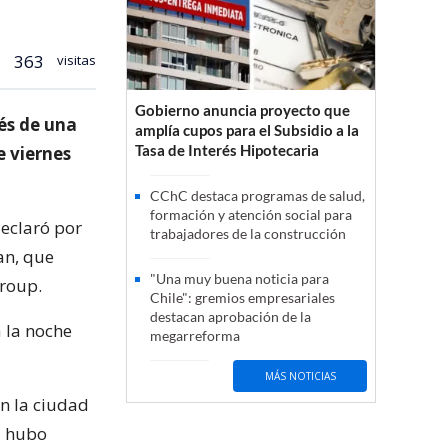
363
visitas
Gobierno anuncia proyecto que
és de una
amplía cupos para el Subsidio a la
Tasa de Interés Hipotecaria
e viernes
CChC destaca programas de salud,
formación y atención social para
eclaró por
trabajadores de la construcción
an, que
"Una muy buena noticia para
Group.
Chile": gremios empresariales
destacan aprobación de la
 la noche
megarreforma
MÁS NOTICIAS
n la ciudad
i hubo