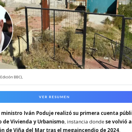
Edición BBCL
VER RESUMEN
l
ministro Iván Poduje realizó su primera cuenta públ
io de Vivienda y Urbanismo
, instancia donde
se volvió a
ón de Viña del Mar tras el megaincendio de 2024
.