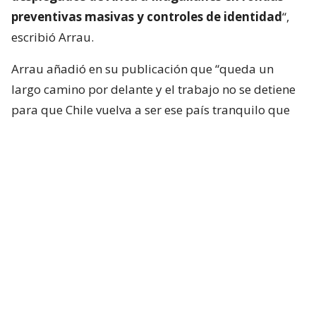
preventivas masivas y controles de identidad
“,
escribió Arrau.
Arrau añadió en su publicación que “queda un
largo camino por delante y el trabajo no se detiene
para que Chile vuelva a ser ese país tranquilo que
todos queremos”.
Al posteo se sumó el jefe de Estado, donde expuso
su posición respecto a la ACOT. “
La Agenda contra
el Crimen Organizado y el Terrorismo (ACOT) es
mucho más que una agenda legislativa
. Es un
compromiso total y permanente, del Estado y sus
instituciones, con la recuperación de la paz y la
tranquilidad de los chilenos”, declaró Kast en su
cuenta de X.