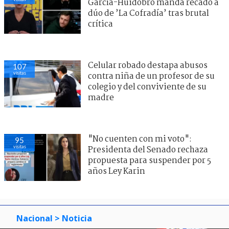
García-Huidobro manda recado a
dúo de ’La Cofradía’ tras brutal
crítica
Celular robado destapa abusos
107
visitas
contra niña de un profesor de su
colegio y del conviviente de su
madre
"No cuenten con mi voto":
95
visitas
Presidenta del Senado rechaza
propuesta para suspender por 5
años Ley Karin
Nacional
> Noticia