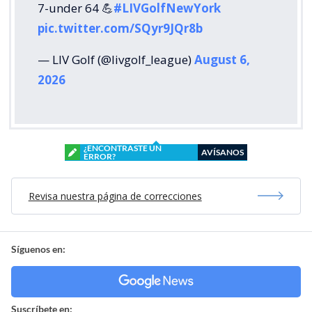
7-under 64 💪
#LIVGolfNewYork
pic.twitter.com/SQyr9JQr8b
— LIV Golf (@livgolf_league)
August 6,
2026
¿ENCONTRASTE UN
AVÍSANOS
ERROR?
Revisa nuestra página de correcciones
Síguenos en:
Suscríbete en: