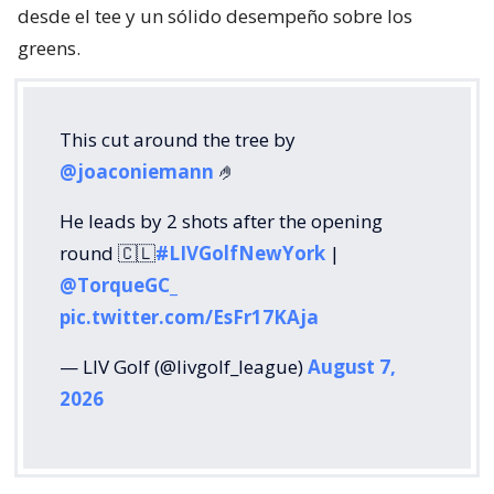
desde el tee y un sólido desempeño sobre los
greens.
This cut around the tree by
@joaconiemann
🤌
He leads by 2 shots after the opening
round 🇨🇱
#LIVGolfNewYork
|
@TorqueGC_
pic.twitter.com/EsFr17KAja
— LIV Golf (@livgolf_league)
August 7,
2026