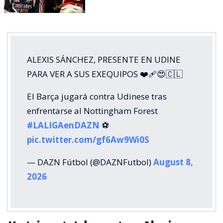
ALEXIS SÁNCHEZ, PRESENTE EN UDINE
PARA VER A SUS EXEQUIPOS ❤️‍🩹😍🇨🇱
El Barça jugará contra Udinese tras
enfrentarse al Nottingham Forest
#LALIGAenDAZN
⚽️
pic.twitter.com/gf6Aw9Wi0S
— DAZN Fútbol (@DAZNFutbol)
August 8,
2026