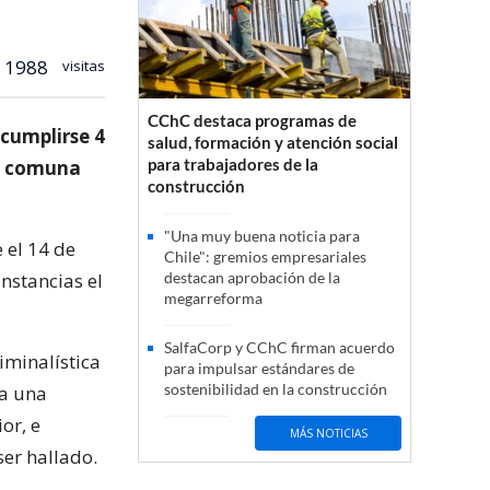
1988
visitas
CChC destaca programas de
cumplirse 4
salud, formación y atención social
para trabajadores de la
la comuna
construcción
"Una muy buena noticia para
 el 14 de
Chile": gremios empresariales
nstancias el
destacan aprobación de la
megarreforma
SalfaCorp y CChC firman acuerdo
iminalística
para impulsar estándares de
sostenibilidad en la construcción
ta una
or, e
MÁS NOTICIAS
er hallado.