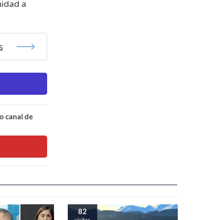
nidad a
s
o canal de
82
visitas