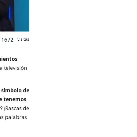
1672
visitas
mientos
 televisión
l símbolo de
que tenemos
r? ¡Rascas de
las palabras