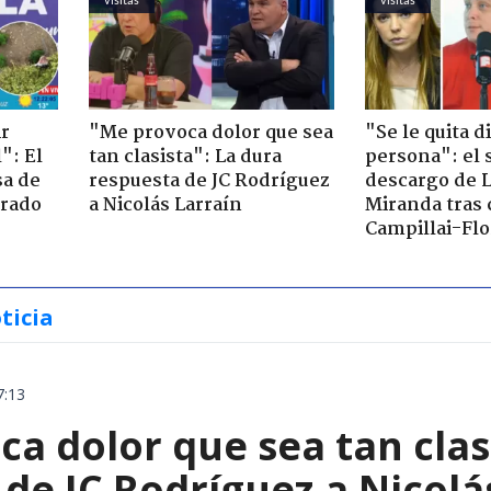
ir
"Me provoca dolor que sea
"Se le quita d
": El
tan clasista": La dura
persona": el 
sa de
respuesta de JC Rodríguez
descargo de 
trado
a Nicolás Larraín
Miranda tras 
Campillai-Flo
ticia
7:13
a dolor que sea tan clas
de JC Rodríguez a Nicolá