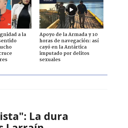
ignidad a la
Apoyo de la Armada y 10
sentido
horas de navegación: así
Lucho
cayó en la Antártica
cruce
imputado por delitos
res
sexuales
ista": La dura
s Larraín