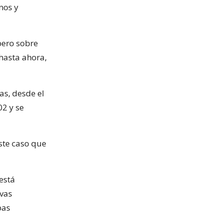
nos y
pero sobre
 hasta ahora,
as, desde el
02 y se
ste caso que
está
vas
bas