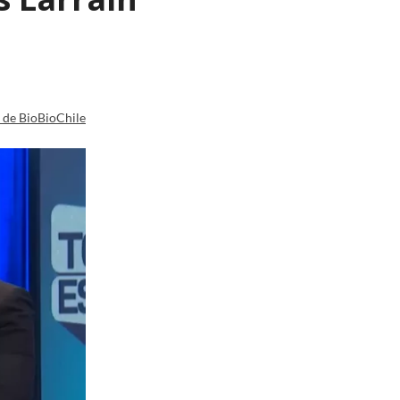
a de BioBioChile