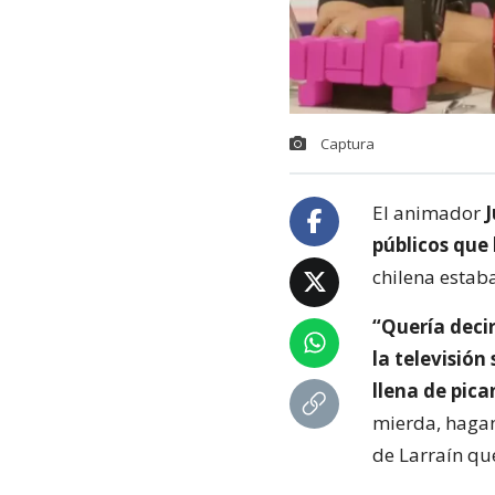
Captura
El animador
J
públicos que 
chilena estab
“Quería decir
la televisión
llena de pica
mierda, hagan
de Larraín qu