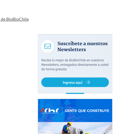
a de BioBioChile