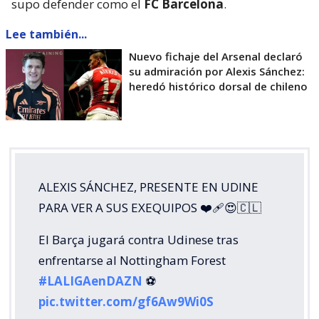
supo defender como el
FC Barcelona
.
Lee también...
Nuevo fichaje del Arsenal declaró
su admiración por Alexis Sánchez:
heredó histórico dorsal de chileno
ALEXIS SÁNCHEZ, PRESENTE EN UDINE
PARA VER A SUS EXEQUIPOS ❤️‍🩹😍🇨🇱
El Barça jugará contra Udinese tras
enfrentarse al Nottingham Forest
#LALIGAenDAZN
⚽️
pic.twitter.com/gf6Aw9Wi0S