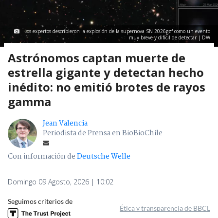
Los expertos describieron la explosión de la supernova SN 2026gzf como un evento
muy breve y difícil de detectar | DW
Astrónomos captan muerte de
estrella gigante y detectan hecho
inédito: no emitió brotes de rayos
gamma
Jean Valencia
Periodista de Prensa en BioBioChile
Con información de
Deutsche Welle
Domingo 09 Agosto, 2026 | 10:02
Seguimos criterios de
Ética y transparencia de BBCL