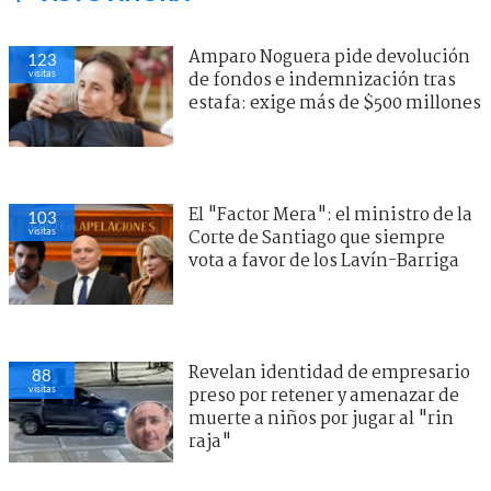
Amparo Noguera pide devolución
123
visitas
de fondos e indemnización tras
estafa: exige más de $500 millones
El "Factor Mera": el ministro de la
103
visitas
Corte de Santiago que siempre
vota a favor de los Lavín-Barriga
Revelan identidad de empresario
88
visitas
preso por retener y amenazar de
muerte a niños por jugar al "rin
raja"