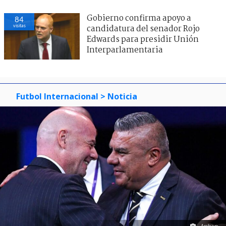
Gobierno confirma apoyo a
84
visitas
candidatura del senador Rojo
Edwards para presidir Unión
Interparlamentaria
Futbol Internacional
> Noticia