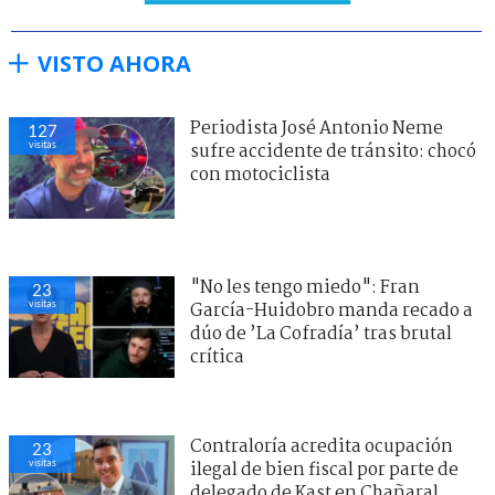
VISTO AHORA
Periodista José Antonio Neme
127
visitas
sufre accidente de tránsito: chocó
con motociclista
"No les tengo miedo": Fran
23
visitas
García-Huidobro manda recado a
dúo de ’La Cofradía’ tras brutal
crítica
Contraloría acredita ocupación
23
visitas
ilegal de bien fiscal por parte de
delegado de Kast en Chañaral