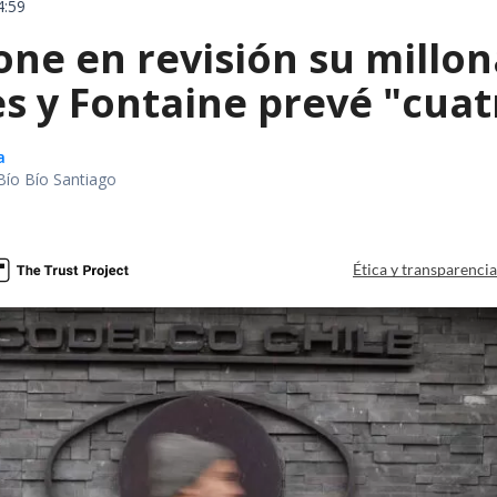
4:59
ne en revisión su millon
s y Fontaine prevé "cuatr
a
Bío Bío Santiago
Ética y transparenci