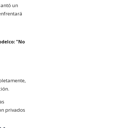
antó un
enfrentará
odelco: "No
mpletamente,
ión.
as
con privados