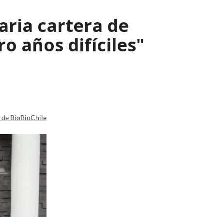
aria cartera de
o años difíciles"
a de BioBioChile