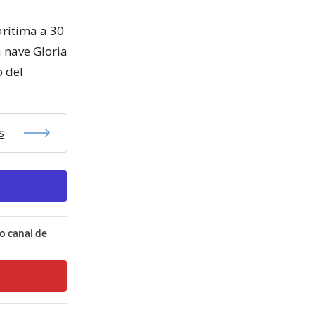
rítima a 30
 nave Gloria
o del
s
o canal de