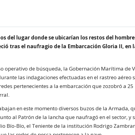
ios del lugar donde se ubicarían los restos del hombr
ió tras el naufragio de la Embarcación Gloria II, en 
so operativo de búsqueda, la Gobernación Marítima de V
urante las indagaciones efectuadas en el rastreo aéreo s
 redes pertenecientes a la embarcación que zozobró a 25
rral.
trabajan en este momento diversos buzos de la Armada, q
unto al Patrón de la lancha que naufragó en el sector, y
o Bío-Bío, el Teniente de la institución Rodrigo Zambran
ue las redes de pesca pertenecen a la nave.