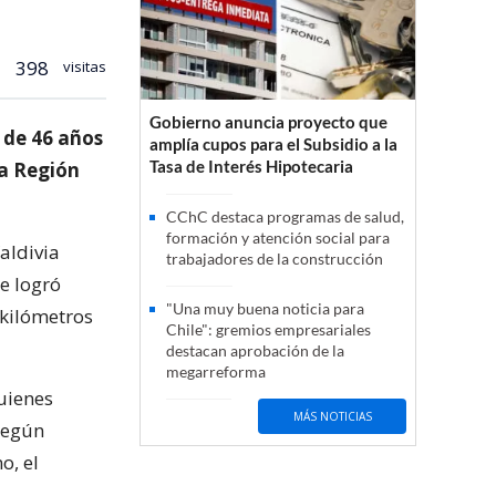
398
visitas
Gobierno anuncia proyecto que
e de 46 años
amplía cupos para el Subsidio a la
Tasa de Interés Hipotecaria
la Región
CChC destaca programas de salud,
formación y atención social para
aldivia
trabajadores de la construcción
e logró
"Una muy buena noticia para
 kilómetros
Chile": gremios empresariales
destacan aprobación de la
megarreforma
uienes
MÁS NOTICIAS
 según
o, el