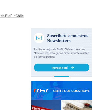
a de BioBioChile