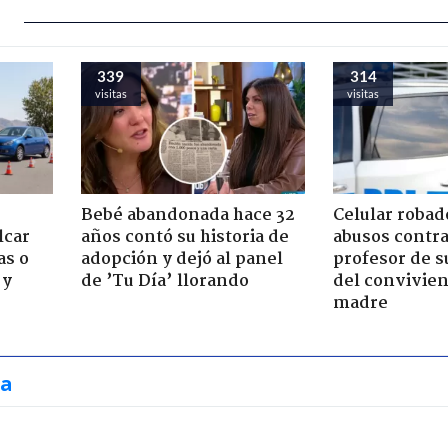
339
314
visitas
visitas
Bebé abandonada hace 32
Celular robad
lcar
años contó su historia de
abusos contra
as o
adopción y dejó al panel
profesor de s
 y
de ’Tu Día’ llorando
del convivien
madre
ia