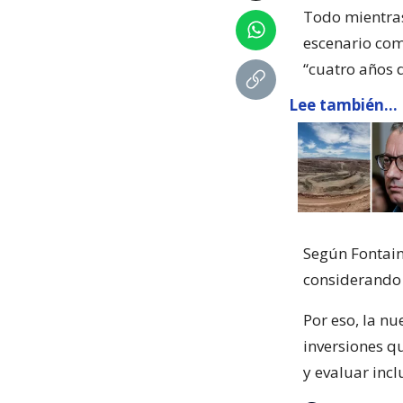
Todo mientra
escenario com
“cuatro años d
Lee también...
Según Fontain
considerando 
Por eso, la n
inversiones q
y evaluar incl