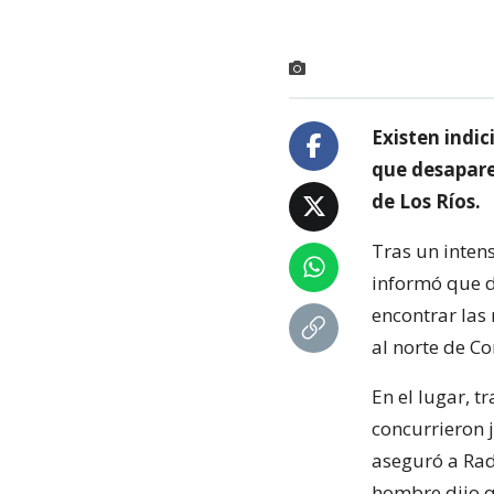
Existen indic
que desaparec
de Los Ríos.
Tras un inten
informó que d
encontrar las
al norte de Co
En el lugar, 
concurrieron j
aseguró a Radi
hombre dijo q