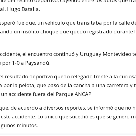
nte del recinto deportivo, cayendo entre los autos que tr
al. Hugo Batalla.
speró fue que, un vehículo que transitaba por la calle d
cando un insólito choque que quedó registrado durante 
accidente, el encuentro continuó y Uruguay Montevideo 
 por 1-0 a Paysandú.
el resultado deportivo quedó relegado frente a la curios
 por la pelota, que pasó de la cancha a una carretera y 
 un accidente fuera del Parque ANCAP.
que, de acuerdo a diversos reportes, se informó que no 
 este accidente. Lo único que sucedió es que se generó 
algunos minutos.