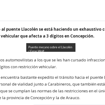
o al puente Llacolén se está haciendo un exhaustivo c
n vehicular que afecta a 3 dígitos en Concepción.
Puente mecano sobre el Llacolén
/ Egon Wolf
los automovilistas a los que se les han cursado infraccio
ígitos con restricción vehicular.
 encuentra bastante expedito el tránsito hacia el puente 
sonal de vialidad junto a Carabineros, que también est
que se cumplan las normas de las restricciones en el ún
e la provincia de Concepción y la de Arauco.