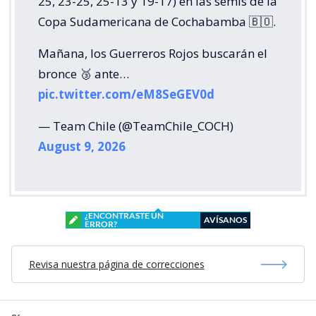
25, 23-25, 25-13 y 19-17) en las semis de la
Copa Sudamericana de Cochabamba 🇧🇴.
Mañana, los Guerreros Rojos buscarán el
bronce 🥉 ante…
pic.twitter.com/eM8SeGEV0d
— Team Chile (@TeamChile_COCH)
August 9, 2026
¿ENCONTRASTE UN
AVÍSANOS
ERROR?
Revisa nuestra página de correcciones