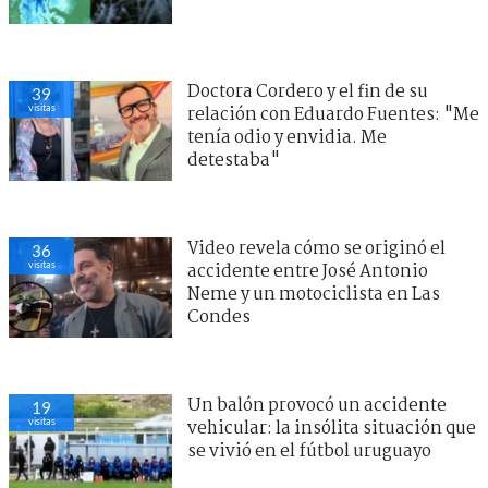
Doctora Cordero y el fin de su
39
visitas
relación con Eduardo Fuentes: "Me
tenía odio y envidia. Me
detestaba"
Video revela cómo se originó el
36
visitas
accidente entre José Antonio
Neme y un motociclista en Las
Condes
Un balón provocó un accidente
19
visitas
vehicular: la insólita situación que
se vivió en el fútbol uruguayo