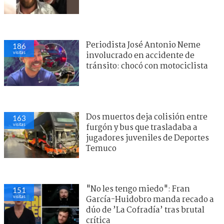
Periodista José Antonio Neme
186
visitas
involucrado en accidente de
tránsito: chocó con motociclista
Dos muertos deja colisión entre
163
visitas
furgón y bus que trasladaba a
jugadores juveniles de Deportes
Temuco
"No les tengo miedo": Fran
151
visitas
García-Huidobro manda recado a
dúo de ’La Cofradía’ tras brutal
crítica