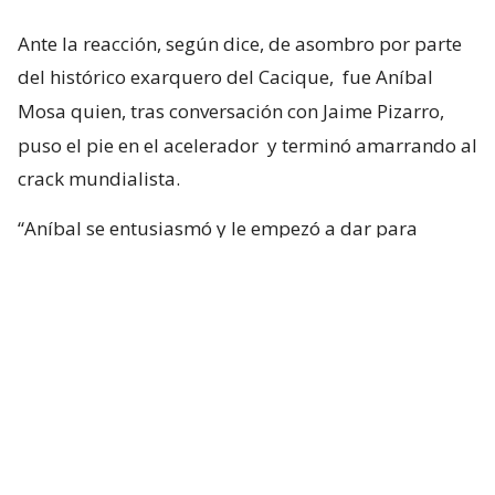
Ante la reacción, según dice, de asombro por parte
del histórico exarquero del Cacique,
fue Aníbal
Mosa quien, tras conversación con Jaime Pizarro,
puso el pie en el acelerador
y terminó amarrando al
crack mundialista.
“Aníbal se entusiasmó y le empezó a dar para
adelante. Ya con la primera reacción del club, yo
tuve una sensación muy positiva. Tanto, que me di
cuenta de que la cosa iba en serio”, confesó.
Duthu: “La llegada de Vozinha a Colo
Colo va a ayudar mucho a abrir
puertas a otras estrellas”