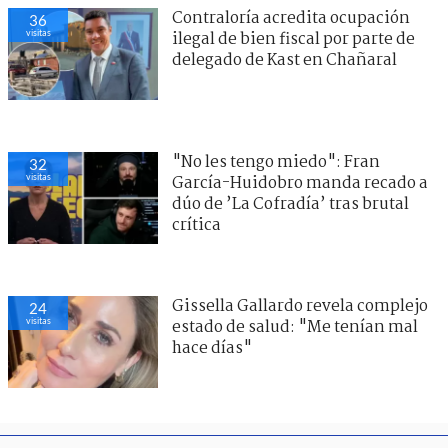
Contraloría acredita ocupación
36
visitas
ilegal de bien fiscal por parte de
delegado de Kast en Chañaral
"No les tengo miedo": Fran
32
visitas
García-Huidobro manda recado a
dúo de ’La Cofradía’ tras brutal
crítica
Gissella Gallardo revela complejo
24
visitas
estado de salud: "Me tenían mal
hace días"