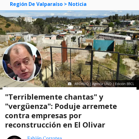
Región De Valparaíso
> Noticia
ARCHIVO | Agencia UNO | Edición BBCL
"Terriblemente chantas" y
"vergüenza": Poduje arremete
contra empresas por
reconstrucción en El Olivar
Fabián Corrotea