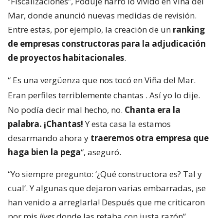
“Fiscalizaciones”, Poduje narró lo vivido en Viña del
Mar, donde anunció nuevas medidas de revisión.
Entre estas, por ejemplo, la creación de un
ranking
de empresas constructoras para la adjudicación
de proyectos habitacionales
.
“
Es una vergüenza que nos tocó en Viña del Mar.
Eran perfiles terriblemente chantas
. Así yo lo dije.
No podía decir mal hecho, no.
Chanta era la
palabra. ¡Chantas!
Y esta casa la estamos
desarmando ahora y
traeremos otra empresa que
haga bien la pega
“, aseguró.
“Yo siempre pregunto: ‘¿Qué constructora es? Tal y
cual’. Y algunas que dejaron varias embarradas, ¡se
han venido a arreglarla! Después que me criticaron
por mis
lives
donde las retaba con justa razón”,