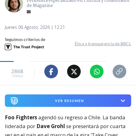
Periodista especializado en Cultura y colaborador
de Magazine
Jueves 06 Agosto, 2026 | 12:21
Seguimos criterios de
Ética y transparencia de BBCL
2868
visitas
VER RESUMEN
Foo Fighters
agendó su regreso a Chile. La banda
liderada por
Dave Grohl
se presentará por cuarta
vez en el país en el marco de la gira ‘Take Cover