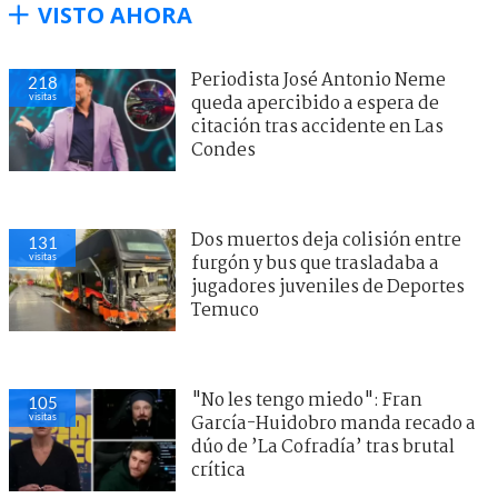
VISTO AHORA
Periodista José Antonio Neme
218
visitas
queda apercibido a espera de
citación tras accidente en Las
Condes
Dos muertos deja colisión entre
131
visitas
furgón y bus que trasladaba a
jugadores juveniles de Deportes
Temuco
"No les tengo miedo": Fran
105
visitas
García-Huidobro manda recado a
dúo de ’La Cofradía’ tras brutal
crítica