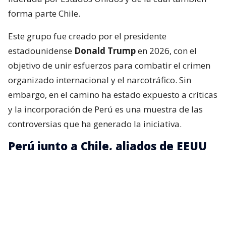
forma parte Chile.
Este grupo fue creado por el presidente
estadounidense
Donald Trump
en 2026, con el
objetivo de unir esfuerzos para combatir el crimen
organizado internacional y el narcotráfico. Sin
embargo, en el camino ha estado expuesto a críticas
y la incorporación de Perú es una muestra de las
controversias que ha generado la iniciativa.
Perú junto a Chile, aliados de EEUU
La presidenta peruana,
Keiko Fujimori
, expresó su
intención de que el Perú se una a esta alianza
internacional, pues, según dijo,
le interesa trabajar
con todos sus miembros
, entre ellos Chile, para