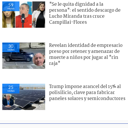
"Se le quita dignidad a la
59
visitas
persona": el sentido descargo de
Lucho Miranda tras cruce
Campillai-Flores
Revelan identidad de empresario
30
visitas
preso por retener y amenazar de
muerte a niños por jugar al "rin
raja"
Trump impone arancel del 15% al
25
visitas
polisilicio, clave para fabricar
paneles solares y semiconductores