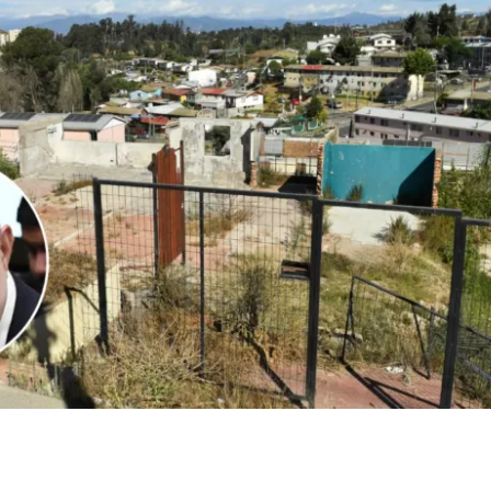
1
Edición BBCL