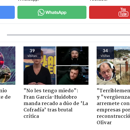
39
34
visitas
visitas
nio
"No les tengo miedo":
"Terriblemen
te de
Fran García-Huidobro
y "vergüenza
manda recado a dúo de ’La
arremete con
Cofradía’ tras brutal
empresas po
crítica
reconstrucció
Olivar