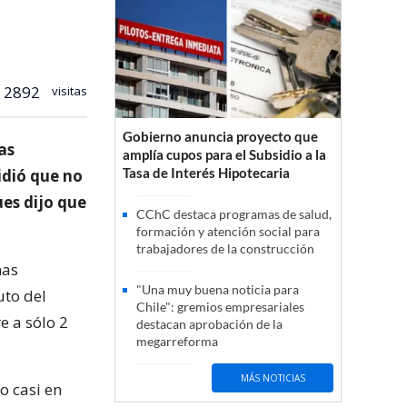
2892
visitas
Gobierno anuncia proyecto que
as
amplía cupos para el Subsidio a la
Tasa de Interés Hipotecaria
idió que no
ues dijo que
CChC destaca programas de salud,
formación y atención social para
trabajadores de la construcción
nas
"Una muy buena noticia para
uto del
Chile": gremios empresariales
e a sólo 2
destacan aprobación de la
megarreforma
MÁS NOTICIAS
o casi en