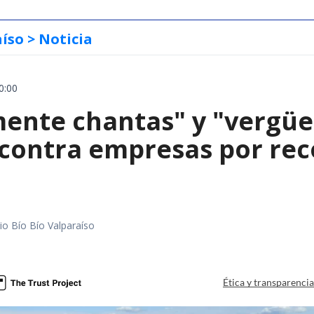
aíso
> Noticia
0:00
mente chantas" y "vergüe
contra empresas por reco
io Bío Bío Valparaíso
a
Ética y transparenci