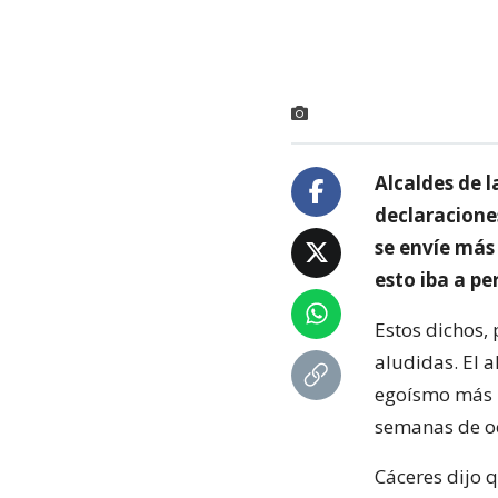
Alcaldes de 
declaracione
se envíe más 
esto iba a pe
Estos dichos,
aludidas. El a
egoísmo más i
semanas de oc
Cáceres dijo 