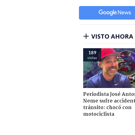
VISTO AHORA
189
visitas
Periodista José Anto
Neme sufre acciden
tránsito: chocó con
motociclista