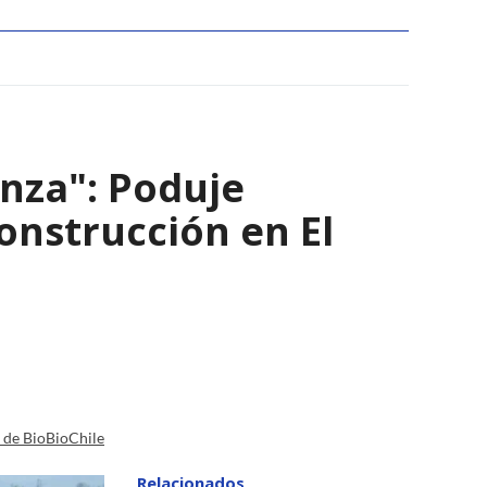
nza": Poduje
nstrucción en El
a de BioBioChile
Relacionados