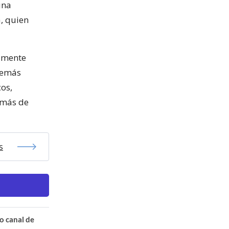
una
, quien
tamente
demás
cos,
emás de
s
o canal de