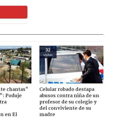
32
visitas
te chantas"
Celular robado destapa
": Poduje
abusos contra niña de un
tra
profesor de su colegio y
r
del conviviente de su
n en El
madre