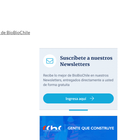
a de BioBioChile