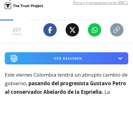
Ética y transparencia de BBCL
207
visitas
VER RESUMEN
Este viernes Colombia tendrá un abrupto cambio de
gobierno,
pasando del progresista Gustavo Petro
al conservador Abelardo de la Espriella.
La
ceremonia se llevará a cabo en Cali, significando un
cambio en la tradición local.
Petro deja así cuatro años en los que impulsó un
ambicioso programa de reformas sociales, la