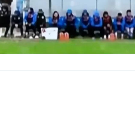
VER RESUMEN
ituación se vivió este sábado en la
Segunda División del
 cual generó un accidente automovilístico a las afueras 
ntevideo.
e enfrentaban
Uruguay Montevideo vs Paysandú
y a lo