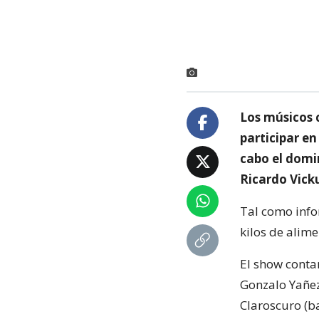
Los músicos c
participar en
cabo el domi
Ricardo Vicku
Tal como inf
kilos de alim
El show conta
Gonzalo Yañez
Claroscuro (ba