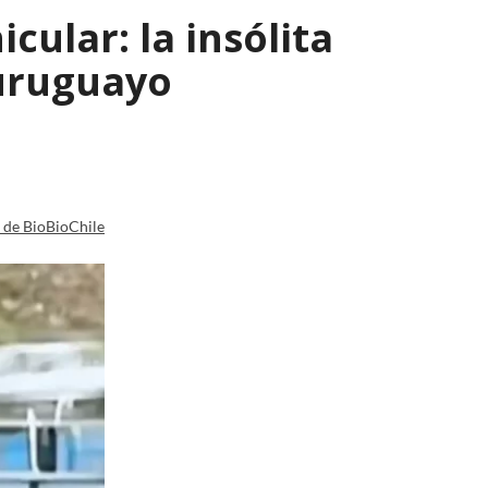
ular: la insólita
 uruguayo
a de BioBioChile