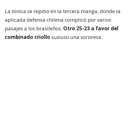
La tónica se repitió en la tercera manga, donde la
aplicada defensa chilena complicó por varios
pasajes a los brasileños.
Otro 25-23 a favor del
combinado criollo
supuso una sorpresa
mayúscula en Cochabamba.
La Verdeamarela respondió con furia en el cuarto
set y, aprovechando el desgaste chileno, se quedó
con el parcial
por un claro 25-13
.
El tie break, primero que se jugaba en el torneo, no
fue apto para cardíacos. Brasil logró dos puntos de
ventaja, pero los “Guerreros Rojos” remontaron y
pasaron a ganar por la misma diferencia. Incluso
tuvieron match point.